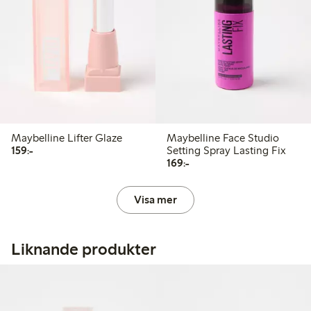
Maybelline Lifter Glaze
Maybelline Face Studio
159,00 kr
159:-
Setting Spray Lasting Fix
169,00 kr
169:-
Visa mer
Liknande produkter