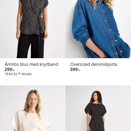
Ärmlös blus med knytband
Oversized denimskjorta
299,00 kr
599,00 kr
299:-
599:-
TENCEL™ Modal