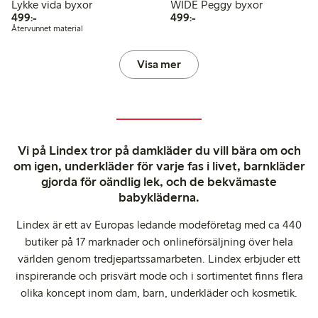
Lykke vida byxor
WIDE Peggy byxor
499,00 kr
499,00 kr
499:-
499:-
Återvunnet material
Visa mer
Vi på Lindex tror på damkläder du vill bära om och
om igen, underkläder för varje fas i livet, barnkläder
gjorda för oändlig lek, och de bekvämaste
babykläderna.
Lindex är ett av Europas ledande modeföretag med ca 440
butiker på 17 marknader och onlineförsäljning över hela
världen genom tredjepartssamarbeten. Lindex erbjuder ett
inspirerande och prisvärt mode och i sortimentet finns flera
olika koncept inom dam, barn, underkläder och kosmetik.