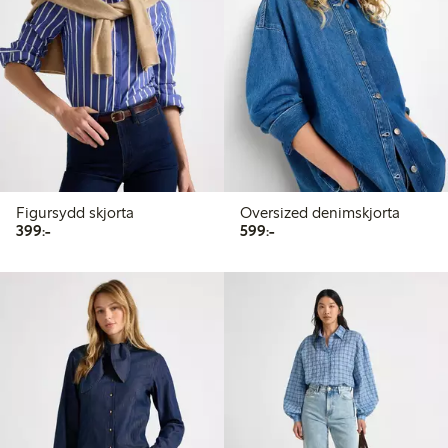
Figursydd skjorta
Oversized denimskjorta
399,00 kr
599,00 kr
399:-
599:-