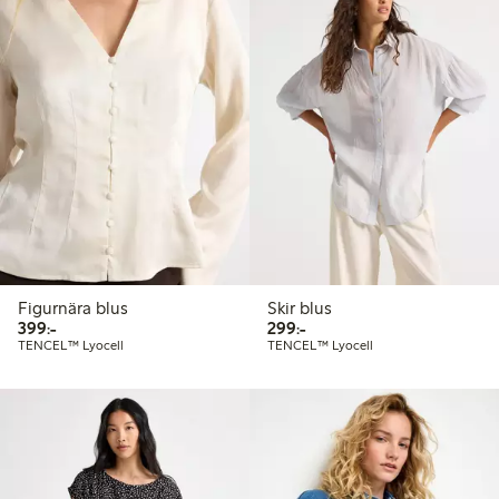
Figurnära blus
Skir blus
399,00 kr
299,00 kr
399:-
299:-
TENCEL™ Lyocell
TENCEL™ Lyocell