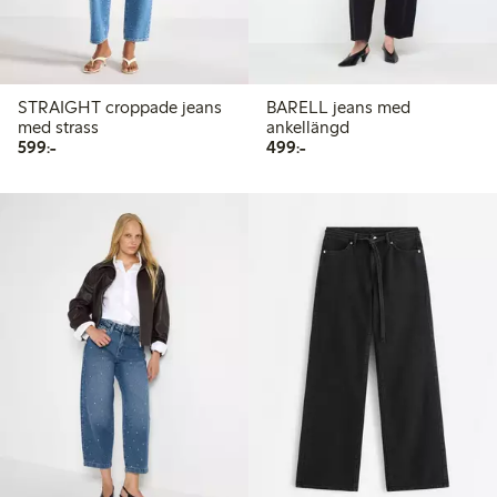
STRAIGHT croppade jeans
BARELL jeans med
med strass
ankellängd
599,00 kr
499,00 kr
599:-
499:-