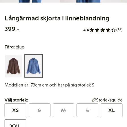
Långärmad skjorta i linneblandning
399,00 kr
399:-
4.4
(36)
Färg:
blue
Modellen är 173cm cm och har på sig storlek S
Välj storlek:
Storleksguide
Välj storlek:
XS
S
M
L
XL
XXL