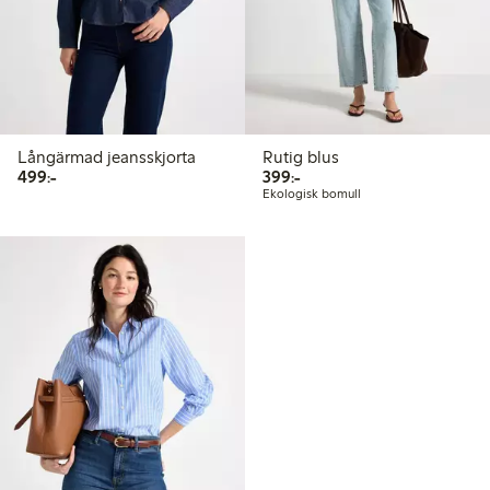
Långärmad jeansskjorta
Rutig blus
499,00 kr
399,00 kr
499:-
399:-
Ekologisk bomull