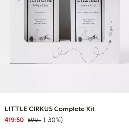
LITTLE CIRKUS Complete Kit
Rabatterat pris: 419,50 kr
Ordinarie pris: 599,00 kr
30% rabatt
419:50
(-30%)
599:-