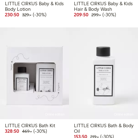
LITTLE CIRKUS Baby & Kids
LITTLE CIRKUS Baby & Kids
Body Lotion
Hair & Body Wash
Rabatterat pris: 230,50 kr
Ordinarie pris: 329,00 kr
30% rabatt
Rabatterat pris: 209,50
Ordinarie pris: 29
30% rabatt
230:50
(-30%)
209:50
(-30%)
329:-
299:-
Online edition
Online edition
LITTLE CIRKUS Bath Kit
LITTLE CIRKUS Bath & Body
Rabatterat pris: 328,50 kr
Ordinarie pris: 469,00 kr
30% rabatt
328:50
(-30%)
Oil
469:-
Rabatterat pris: 153,50 
Ordinarie pris: 219,
30% rabatt
153:50
(-30%)
219:-