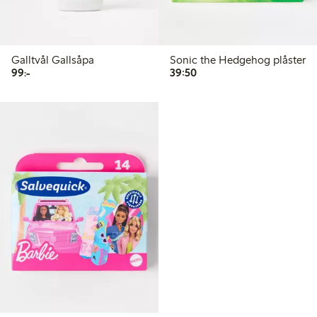
Galltvål Gallsåpa
Sonic the Hedgehog plåster
99,00 kr
39,50 kr
99:-
39:50