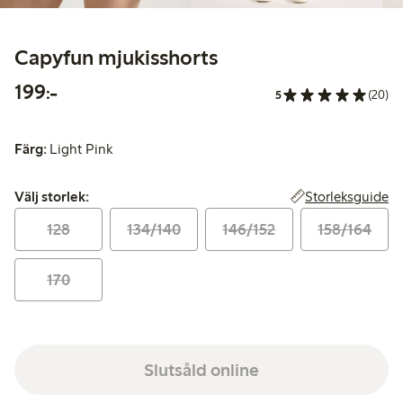
Capyfun mjukisshorts
199,00 kr
199:-
5
(20)
Färg:
Light Pink
Välj storlek:
Storleksguide
Välj storlek:
128
134/140
146/152
158/164
170
Slutsåld online