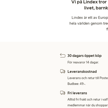
Vi på Lindex tror
livet, barn
Lindex är ett av Euro
hela världen genom tre
f
30 dagars öppet köp
För reavaror 14 dagar.
Leveranskostnad
Leverans och retur till Post
Budbee: 49:-.
Fri leverans
Alltid fri frakt och retur i v
medlemmar när du shoppar för