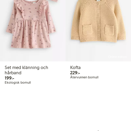
Online edition
Set med klänning och
Kofta
229,00 kr
hårband
229:-
199,00 kr
199:-
Återvunnen bomull
Ekologisk bomull