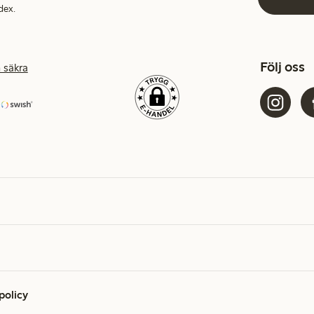
dex.
Följ oss
 säkra
 policy