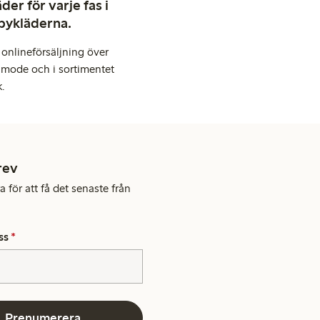
er för varje fas i
abykläderna.
onlineförsäljning över
 mode och i sortimentet
k.
rev
 för att få det senaste från
ss
*
Prenumerera