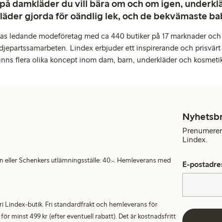
 på damkläder du vill bära om och om igen, underkläd
kläder gjorda för oändlig lek, och de bekvämaste b
pas ledande modeföretag med ca 440 butiker på 17 marknader och 
djepartssamarbeten. Lindex erbjuder ett inspirerande och prisvärt
inns flera olika koncept inom dam, barn, underkläder och kosmeti
Nyhetsb
Prenumerera
Lindex.
en eller Schenkers utlämningsställe: 40:-. Hemleverans med
E-postadre
alfri Lindex-butik. Fri standardfrakt och hemleverans för
 minst 499 kr (efter eventuell rabatt). Det är kostnadsfritt