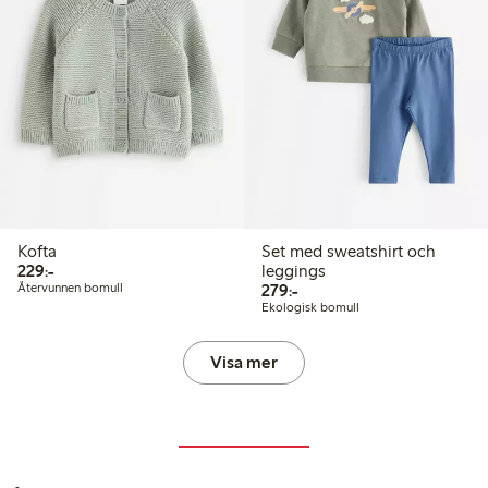
Kofta
Set med sweatshirt och
229,00 kr
229:-
leggings
279,00 kr
Återvunnen bomull
279:-
Ekologisk bomull
Visa mer