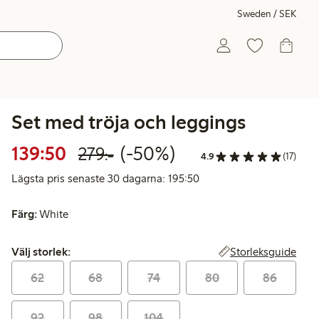
Sweden / SEK
Set med tröja och leggings
Rabatterat pris: 139,50 kr
Ordinarie pris: 279,00 k
50% rabatt
139:50
(-50%)
279:-
4.9
(17)
Lägsta pris senaste 30 d
Lägsta pris senaste 30 dagarna: 195:50
Färg:
White
Välj storlek:
Storleksguide
Välj storlek:
62
68
74
80
86
92
98
104