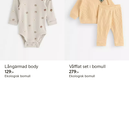
Långärmad body
Våfflat set i bomull
129,00 kr
279,00 kr
129:-
279:-
Ekologisk bomull
Ekologisk bomull