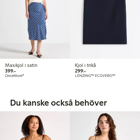
Maxikjol i satin
Kjol i trikå
399,00 kr
299,00 kr
399:-
299:-
OnceMore®
LENZING™ ECOVERO™
Du kanske också behöver