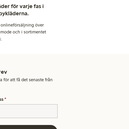
er för varje fas i
abykläderna.
onlineförsäljning över
 mode och i sortimentet
k.
rev
 för att få det senaste från
ss
*