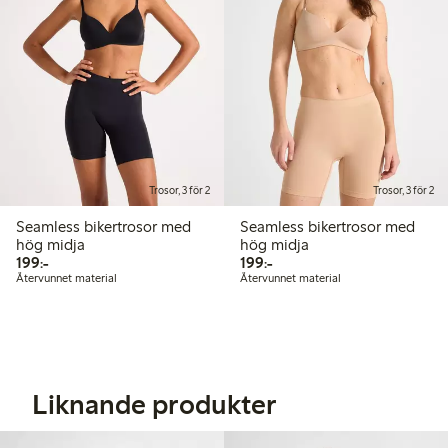
Trosor, 3 för 2
Trosor, 3 för 2
Seamless bikertrosor med
Seamless bikertrosor med
hög midja
hög midja
199,00 kr
199,00 kr
199:-
199:-
Återvunnet material
Återvunnet material
Liknande produkter