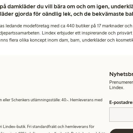
 på damkläder du vill bära om och om igen, underkläd
kläder gjorda för oändlig lek, och de bekvämaste b
pas ledande modeföretag med ca 440 butiker på 17 marknader och 
djepartssamarbeten. Lindex erbjuder ett inspirerande och prisvärt
inns flera olika koncept inom dam, barn, underkläder och kosmeti
Nyhetsb
Prenumerera
Lindex.
en eller Schenkers utlämningsställe: 40:-. Hemleverans med
E-postadre
alfri Lindex-butik. Fri standardfrakt och hemleverans för