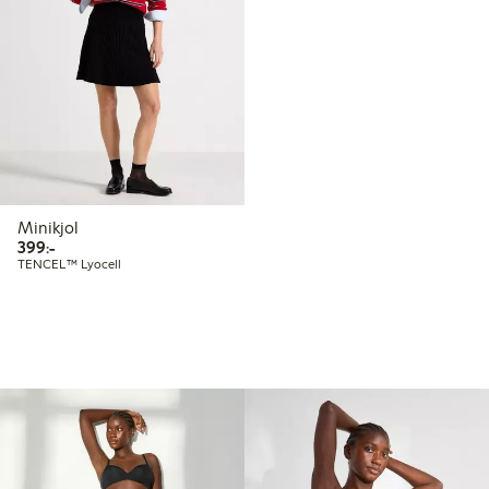
Minikjol
399,00 kr
399:-
TENCEL™ Lyocell