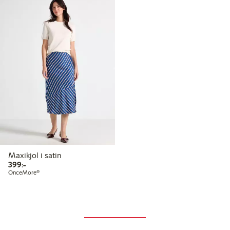
Maxikjol i satin
399,00 kr
399:-
OnceMore®