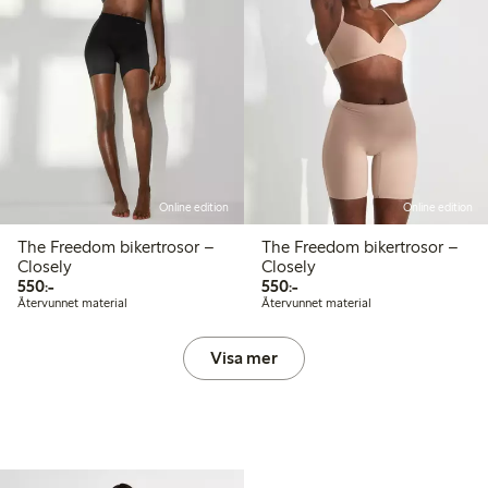
Online edition
Online edition
The Freedom bikertrosor –
The Freedom bikertrosor –
Closely
Closely
550,00 kr
550,00 kr
550:-
550:-
Återvunnet material
Återvunnet material
Visa mer