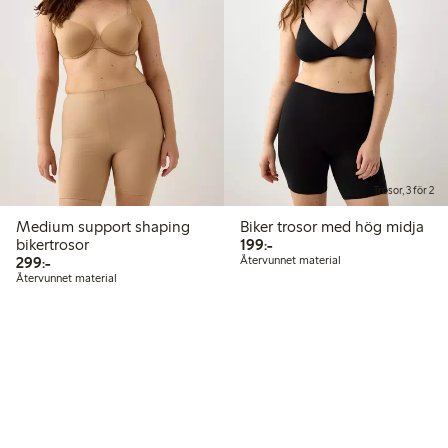
Trosor, 3 för 2
Medium support shaping
Biker trosor med hög midja
199,00 kr
bikertrosor
199:-
299,00 kr
299:-
Återvunnet material
Återvunnet material