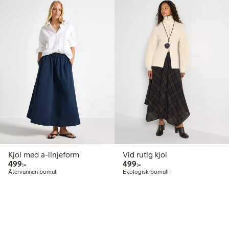
Kjol med a-linjeform
Vid rutig kjol
499,00 kr
499,00 kr
499:-
499:-
Återvunnen bomull
Ekologisk bomull