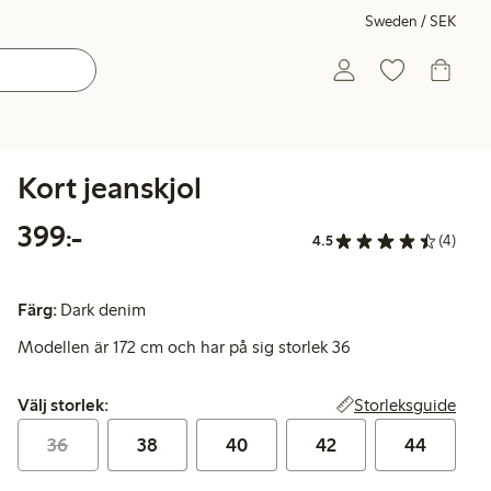
Sweden / SEK
Kort jeanskjol
399,00 kr
399:-
4.5
(4)
Färg:
Dark denim
Modellen är 172 cm och har på sig storlek 36
Välj storlek:
Storleksguide
Välj storlek:
36
38
40
42
44