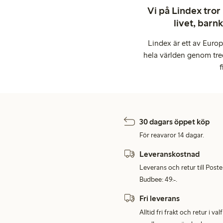
Vi på Lindex tror
livet, barn
Lindex är ett av Euro
hela världen genom tre
f
30 dagars öppet köp
För reavaror 14 dagar.
Leveranskostnad
Leverans och retur till Post
Budbee: 49:-.
Fri leverans
Alltid fri frakt och retur i v