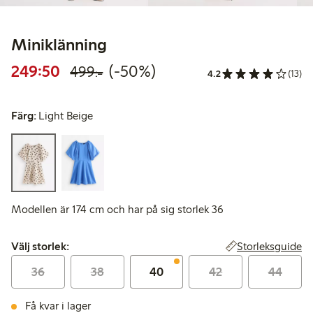
Miniklänning
Rabatterat pris: 249,50 kr
Ordinarie pris: 499,00 kr
50% rabatt
249:50
(-50%)
499:-
4.2
(13)
Färg:
Light Beige
Modellen är 174 cm och har på sig storlek 36
Välj storlek:
Storleksguide
Välj storlek:
36
38
40
42
44
Få kvar i lager