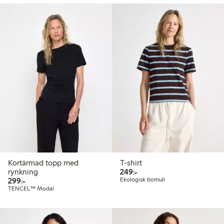
Kortärmad topp med
T-shirt
249,00 kr
rynkning
249:-
299,00 kr
299:-
Ekologisk bomull
TENCEL™ Modal