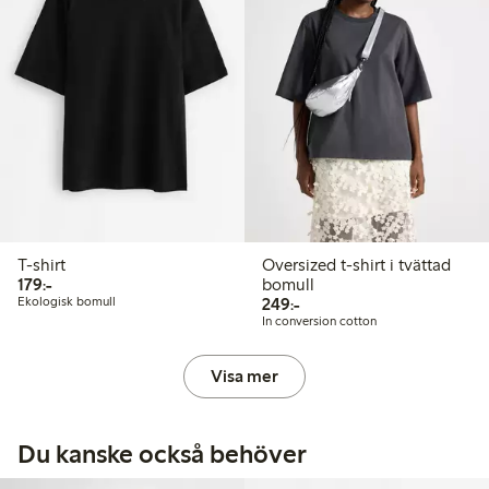
T-shirt
Oversized t-shirt i tvättad
179,00 kr
179:-
bomull
249,00 kr
Ekologisk bomull
249:-
In conversion cotton
Visa mer
Du kanske också behöver