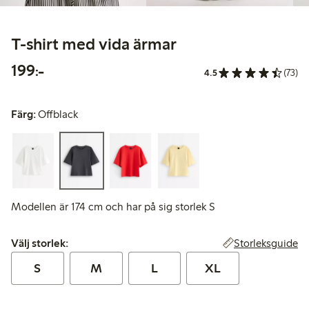
T-shirt med vida ärmar
199,00 kr
199:-
4.5
(73)
Färg:
Offblack
Modellen är 174 cm och har på sig storlek S
Välj storlek:
Storleksguide
Välj storlek:
S
M
L
XL