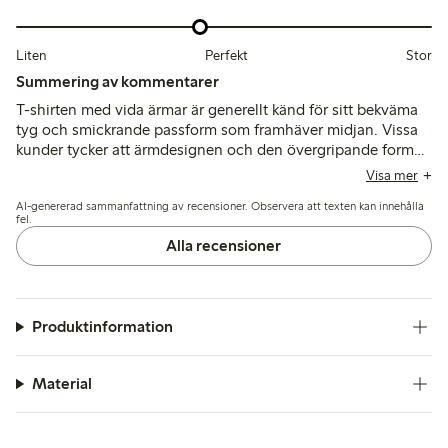
Liten
Perfekt
Stor
Summering av kommentarer
T-shirten med vida ärmar är generellt känd för sitt bekväma
tyg och smickrande passform som framhäver midjan. Vissa
kunder tycker att ärmdesignen och den övergripande formen
är ovanliga, med sporadiska kommentarer om
Visa mer
storleksvariationer och en något kort längd.
AI-genererad sammanfattning av recensioner. Observera att texten kan innehålla
fel.
Alla recensioner
Produktinformation
Material