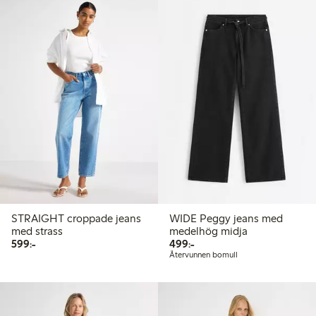
STRAIGHT croppade jeans
WIDE Peggy jeans med
med strass
medelhög midja
599,00 kr
499,00 kr
599:-
499:-
Återvunnen bomull