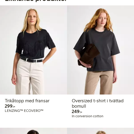
Trikåtopp med fransar
Oversized t-shirt i tvättad
299,00 kr
299:-
bomull
249,00 kr
LENZING™ ECOVERO™
249:-
In conversion cotton