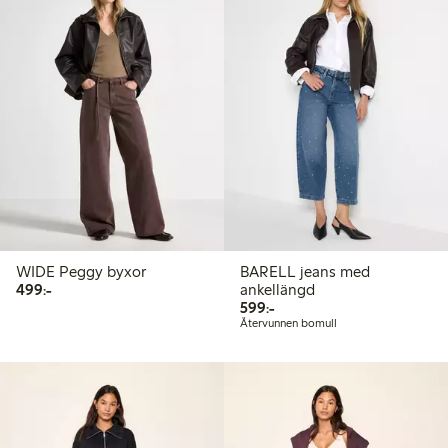
WIDE Peggy byxor
BARELL jeans med
499,00 kr
499:-
ankellängd
599,00 kr
599:-
Återvunnen bomull