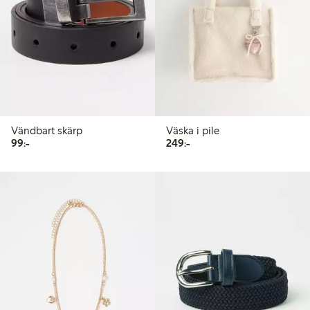
Vändbart skärp
Väska i pile
99,00 kr
249,00 kr
99:-
249:-