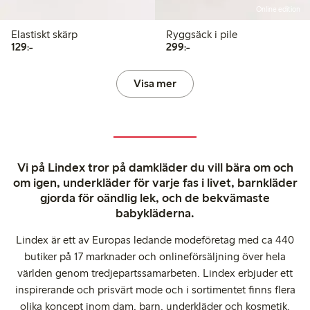
Online edition
Elastiskt skärp
Ryggsäck i pile
129,00 kr
299,00 kr
129:-
299:-
Visa mer
Vi på Lindex tror på damkläder du vill bära om och
om igen, underkläder för varje fas i livet, barnkläder
gjorda för oändlig lek, och de bekvämaste
babykläderna.
Lindex är ett av Europas ledande modeföretag med ca 440
butiker på 17 marknader och onlineförsäljning över hela
världen genom tredjepartssamarbeten. Lindex erbjuder ett
inspirerande och prisvärt mode och i sortimentet finns flera
olika koncept inom dam, barn, underkläder och kosmetik.