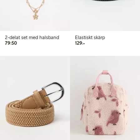
2-delat set med halsband
Elastiskt skärp
79,50 kr
129,00 kr
79:50
129:-