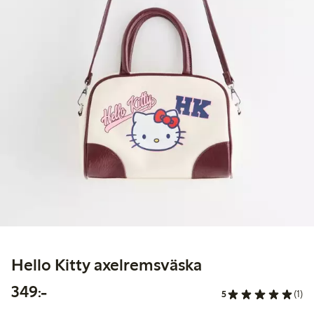
Hello Kitty axelremsväska
349,00 kr
349:-
5
(1)