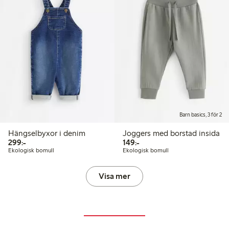
Barn basics, 3 för 2
Hängselbyxor i denim
Joggers med borstad insida
299,00 kr
149,00 kr
299:-
149:-
Ekologisk bomull
Ekologisk bomull
Visa mer