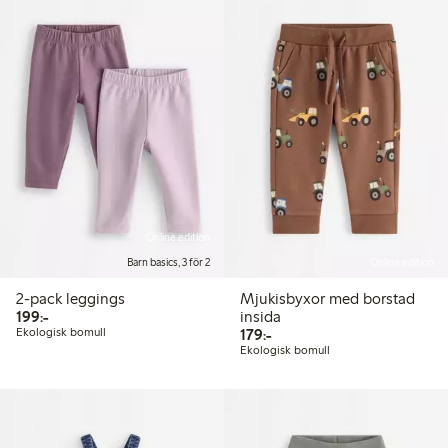
Online edition
Barn basics, 3 för 2
Online edition
2-pack leggings
Mjukisbyxor med borstad
199,00 kr
199:-
insida
179,00 kr
Ekologisk bomull
179:-
Ekologisk bomull