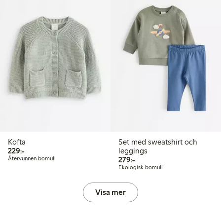
Kofta
Set med sweatshirt och
229,00 kr
229:-
leggings
279,00 kr
Återvunnen bomull
279:-
Ekologisk bomull
Visa mer