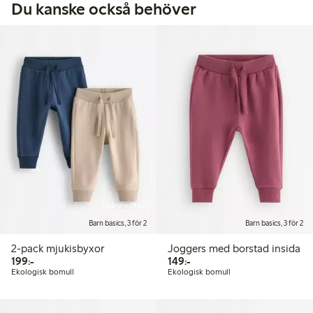
Du kanske också behöver
Online edition
Barn basics, 3 för 2
Barn basics, 3 för 2
2-pack mjukisbyxor
Joggers med borstad insida
199,00 kr
149,00 kr
199:-
149:-
Ekologisk bomull
Ekologisk bomull