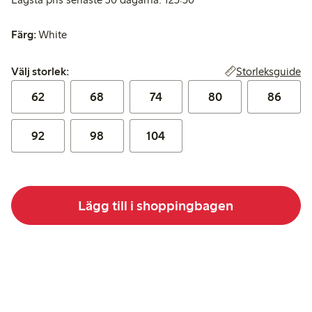
Färg:
White
Välj storlek:
Storleksguide
Välj storlek:
62
68
74
80
86
92
98
104
Lägg till i shoppingbagen