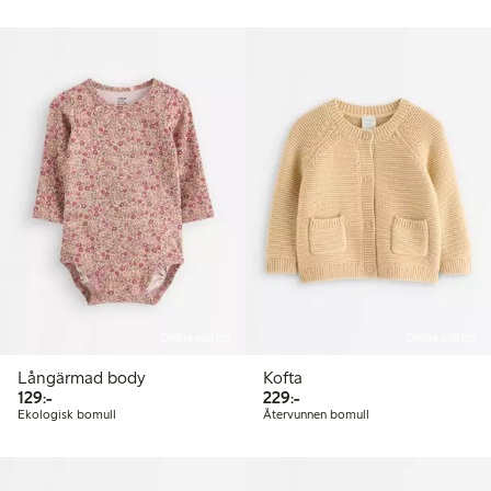
Online edition
Online edition
Långärmad body
Kofta
129,00 kr
229,00 kr
129:-
229:-
Ekologisk bomull
Återvunnen bomull