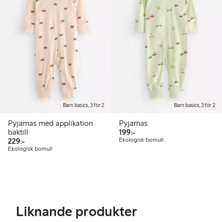
Barn basics, 3 för 2
Barn basics, 3 för 2
Pyjamas med applikation
Pyjamas
199,00 kr
baktill
199:-
229,00 kr
229:-
Ekologisk bomull
Ekologisk bomull
Liknande produkter