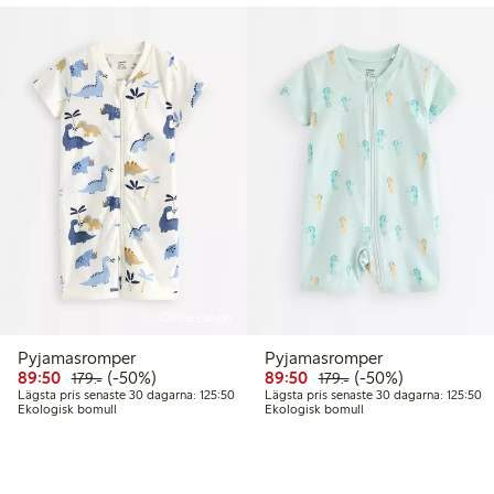
Online edition
Pyjamasromper
Pyjamasromper
Rabatterat pris: 89,50 kr
Ordinarie pris: 179,00 kr
50% rabatt
Rabatterat pris: 89,50 k
Ordinarie pris: 179,
50% rabatt
89:50
(-50%)
89:50
(-50%)
179:-
179:-
0 kr
Lägsta pris senaste 30 dagarna: 125,50 kr
Lä
Lägsta pris senaste 30 dagarna: 125:50
Lägsta pris senaste 30 dagarna: 125:50
Ekologisk bomull
Ekologisk bomull
sta pris senaste 30 dagarna: 89,50 kr