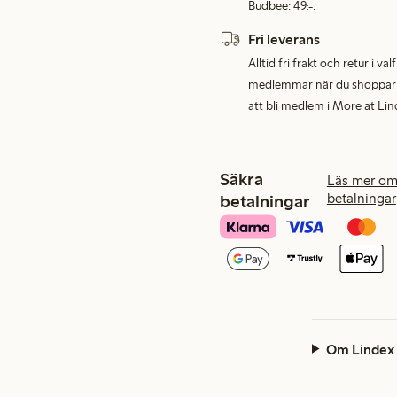
Budbee: 49:-.
Fri leverans
Alltid fri frakt och retur i v
medlemmar när du shoppar för
att bli medlem i More at Lin
Säkra
Läs mer om
betalningar
betalningar
Om Lindex