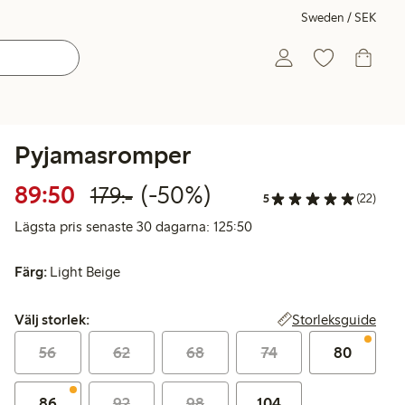
Sweden / SEK
Pyjamasromper
Rabatterat pris: 89,50 kr
Ordinarie pris: 179,00 kr
50% rabatt
89:50
(-50%)
179:-
5
(22)
Lägsta pris senaste 30 da
Lägsta pris senaste 30 dagarna: 125:50
Färg:
Light Beige
Välj storlek:
Storleksguide
Välj storlek:
56
62
68
74
80
86
92
98
104