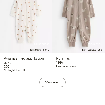
Online edition
Online edition
Barn basics, 3 för 2
Barn basics, 3 för 2
Pyjamas med applikation
Pyjamas
199,00 kr
baktill
199:-
229,00 kr
229:-
Ekologisk bomull
Ekologisk bomull
Visa mer