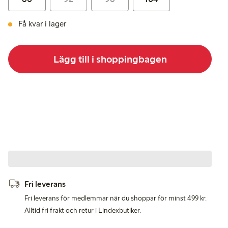
Få kvar i lager
Lägg till i shoppingbagen
Fri leverans
Fri leverans för medlemmar när du shoppar för minst 499 kr.
Alltid fri frakt och retur i Lindexbutiker.