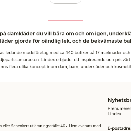
 på damkläder du vill bära om och om igen, underkläd
kläder gjorda för oändlig lek, och de bekvämaste b
pas ledande modeföretag med ca 440 butiker på 17 marknader och 
djepartssamarbeten. Lindex erbjuder ett inspirerande och prisvärt
inns flera olika koncept inom dam, barn, underkläder och kosmeti
Nyhetsb
Prenumerera
Lindex.
en eller Schenkers utlämningsställe: 40:-. Hemleverans med
E-postadre