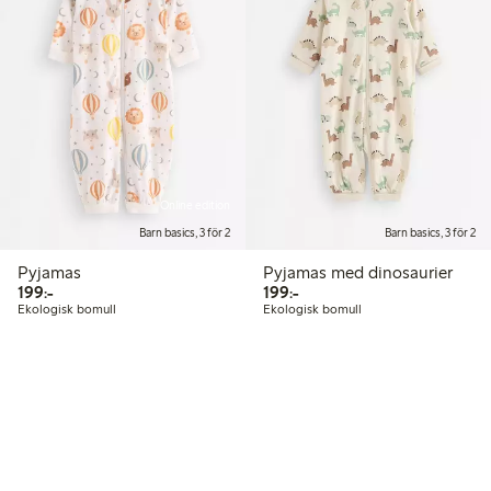
Online edition
Barn basics, 3 för 2
Barn basics, 3 för 2
Pyjamas
Pyjamas med dinosaurier
199,00 kr
199,00 kr
199:-
199:-
Ekologisk bomull
Ekologisk bomull