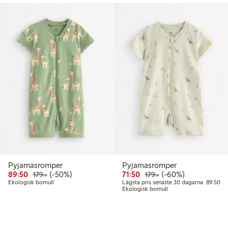
Online edition
Pyjamasromper
Pyjamasromper
Rabatterat pris: 89,50 kr
Ordinarie pris: 179,00 kr
50% rabatt
Rabatterat pris: 71,50 kr
Ordinarie pris: 179,0
60% rabatt
89:50
(-50%)
71:50
(-60%)
179:-
179:-
Läg
Ekologisk bomull
Lägsta pris senaste 30 dagarna: 89:50
Ekologisk bomull