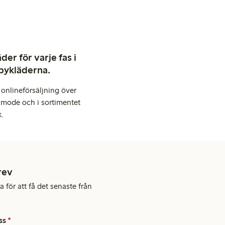
er för varje fas i
abykläderna.
onlineförsäljning över
 mode och i sortimentet
k.
rev
 för att få det senaste från
ss
*