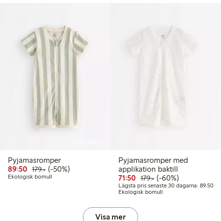
Online edition
Pyjamasromper
Pyjamasromper med
0 kr
Rabatterat pris: 89,50 kr
Ordinarie pris: 179,00 kr
50% rabatt
89:50
(-50%)
applikation baktill
179:-
sta pris senaste 30 dagarna: 89,50 kr
Rabatterat pris: 71,50 kr
Ordinarie pris: 179,0
60% rabatt
Ekologisk bomull
71:50
(-60%)
179:-
Läg
Lägsta pris senaste 30 dagarna: 89:50
Ekologisk bomull
Visa mer