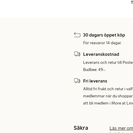
f
30 dagars öppet köp
För reavaror 14 dagar.
Leveranskostnad
Leverans och retur till Post
Budbee: 49:-.
Fri leverans
Alltid fri frakt och retur i v
medlemmar när du shoppar för
att bli medlem i More at Lin
Säkra
Läs mer om