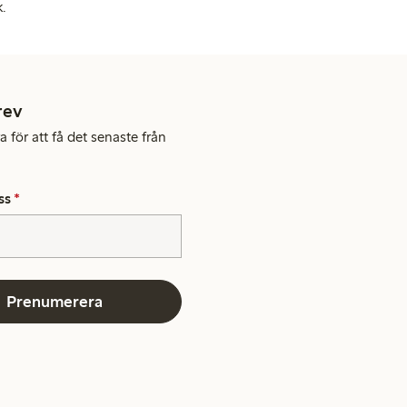
k.
rev
 för att få det senaste från
ss
*
Prenumerera