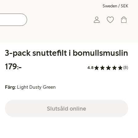
Sweden / SEK
3-pack snuttefilt i bomullsmuslin
179,00 kr
179:-
4.8
(8)
Färg:
Light Dusty Green
Slutsåld online