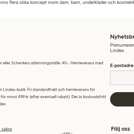
inns flera olika koncept inom dam, barn, underkläder och kosmeti
Nyhetsb
Prenumerera
Lindex.
en eller Schenkers utlämningsställe: 40:-. Hemleverans med
E-postadre
alfri Lindex-butik. Fri standardfrakt och hemleverans för
 minst 499 kr (efter eventuell rabatt). Det är kostnadsfritt
dex.
Följ oss
 säkra