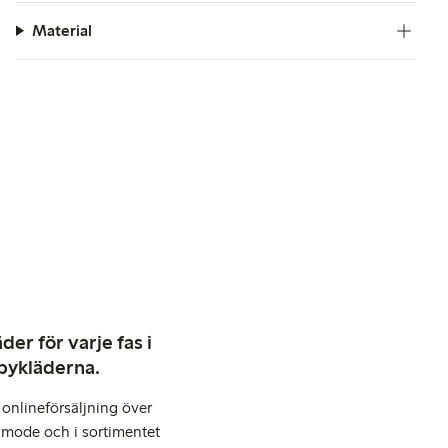
Material
er för varje fas i
abykläderna.
onlineförsäljning över
 mode och i sortimentet