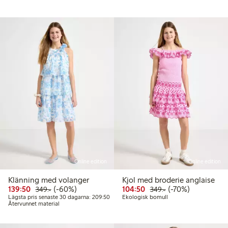
Online edition
Online edition
Klänning med volanger
Kjol med broderie anglaise
Rabatterat pris: 139,50 kr
Ordinarie pris: 349,00 kr
60% rabatt
Rabatterat pris: 104,50 
Ordinarie pris: 349
70% rabatt
139:50
(-60%)
104:50
(-70%)
349:-
349:-
Lägsta pris senaste 30 dagarna: 209,50 kr
Lägsta pris senaste 30 dagarna: 209:50
Ekologisk bomull
Återvunnet material