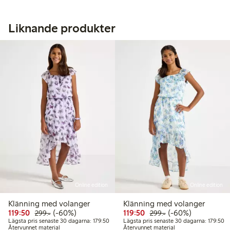
Liknande produkter
Online edition
Online edition
Klänning med volanger
Klänning med volanger
Rabatterat pris: 119,50 kr
Ordinarie pris: 299,00 kr
60% rabatt
Rabatterat pris: 119,50 
Ordinarie pris: 299
60% rabatt
119:50
(-60%)
119:50
(-60%)
299:-
299:-
Lägsta pris senaste 30 dagarna: 179,50 kr
Lä
Lägsta pris senaste 30 dagarna: 179:50
Lägsta pris senaste 30 dagarna: 179:50
Återvunnet material
Återvunnet material