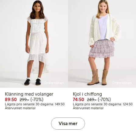
Online edition
Online edition
Klänning med volanger
Kjol i chiffong
Rabatterat pris: 89,50 kr
Ordinarie pris: 299,00 kr
70% rabatt
Rabatterat pris: 74,50 kr
Ordinarie pris: 249,
70% rabatt
89:50
(-70%)
74:50
(-70%)
299:-
249:-
Lägsta pris senaste 30 dagarna: 149,50 kr
Lä
Lägsta pris senaste 30 dagarna: 149:50
Lägsta pris senaste 30 dagarna: 124:50
Återvunnet material
Återvunnet material
Visa mer