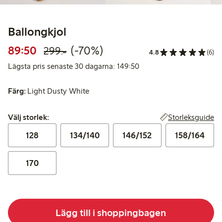
Ballongkjol
Rabatterat pris: 89,50 kr
Ordinarie pris: 299,00 kr
70% rabatt
89:50
(-70%)
299:-
4.8
(6)
Lägsta pris senaste 30 d
Lägsta pris senaste 30 dagarna: 149:50
Färg:
Light Dusty White
Välj storlek:
Storleksguide
Välj storlek:
128
134/140
146/152
158/164
170
Lägg till i shoppingbagen