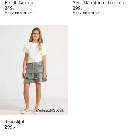
Finstickad kjol
Set - klänning och t-shirt
249,00 kr
299,00 kr
249:-
299:-
Återvunnet material
Återvunnet material
Medlem: 20% på allt
Jeanskjol
299,00 kr
299:-