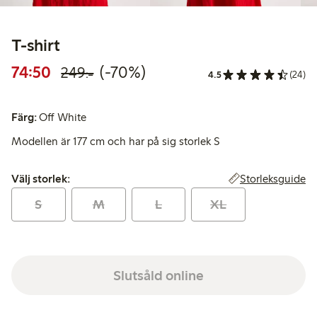
T-shirt
Rabatterat pris: 74,50 kr
Ordinarie pris: 249,00 kr
70% rabatt
74:50
(-70%)
249:-
4.5
(24)
Färg:
Off White
Modellen är 177 cm och har på sig storlek S
Välj storlek:
Storleksguide
Välj storlek:
S
M
L
XL
Slutsåld online