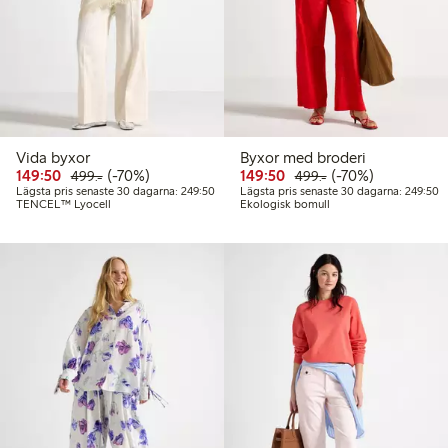
Vida byxor
Byxor med broderi
Rabatterat pris: 149,50 kr
Ordinarie pris: 499,00 kr
70% rabatt
Rabatterat pris: 149,50 
Ordinarie pris: 49
70% rabatt
149:50
(-70%)
149:50
(-70%)
499:-
499:-
Lägsta pris senaste 30 dagarna: 249,50 kr
L
Lägsta pris senaste 30 dagarna: 249:50
Lägsta pris senaste 30 dagarna: 249:50
TENCEL™ Lyocell
Ekologisk bomull