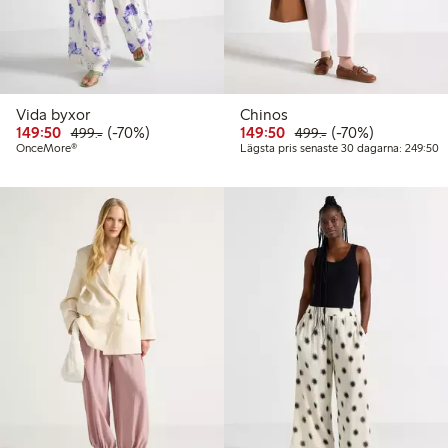
Vida byxor
Chinos
Rabatterat pris: 149,50 kr
Ordinarie pris: 499,00 kr
70% rabatt
Rabatterat pris: 149,50 
Ordinarie pris: 49
70% rabatt
149:50
(-70%)
149:50
(-70%)
499:-
499:-
L
OnceMore®
Lägsta pris senaste 30 dagarna: 249:50