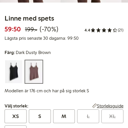
Linne med spets
Rabatterat pris: 59,50 kr
Ordinarie pris: 199,00 kr
70% rabatt
59:50
(-70%)
199:-
4.4
(21)
Lägsta pris senaste 30 da
Lägsta pris senaste 30 dagarna: 99:50
Färg:
Dark Dusty Brown
Modellen är 176 cm och har på sig storlek S
Välj storlek:
Storleksguide
Välj storlek:
XS
S
M
L
XL