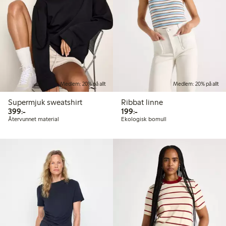
Medlem: 20% på allt
Medlem: 20% på allt
Supermjuk sweatshirt
Ribbat linne
399,00 kr
199,00 kr
399:-
199:-
Återvunnet material
Ekologisk bomull