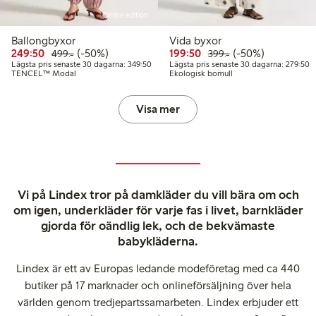
Online edition
Ballongbyxor
Vida byxor
Rabatterat pris: 249,50 kr
Ordinarie pris: 499,00 kr
50% rabatt
Rabatterat pris: 199,50 
Ordinarie pris: 399
50% rabatt
249:50
(-50%)
199:50
(-50%)
499:-
399:-
Lägsta pris senaste 30 dagarna: 349,50 kr
L
Lägsta pris senaste 30 dagarna: 349:50
Lägsta pris senaste 30 dagarna: 279:50
TENCEL™ Modal
Ekologisk bomull
Visa mer
Vi på Lindex tror på damkläder du vill bära om och
om igen, underkläder för varje fas i livet, barnkläder
gjorda för oändlig lek, och de bekvämaste
babykläderna.
Lindex är ett av Europas ledande modeföretag med ca 440
butiker på 17 marknader och onlineförsäljning över hela
världen genom tredjepartssamarbeten. Lindex erbjuder ett