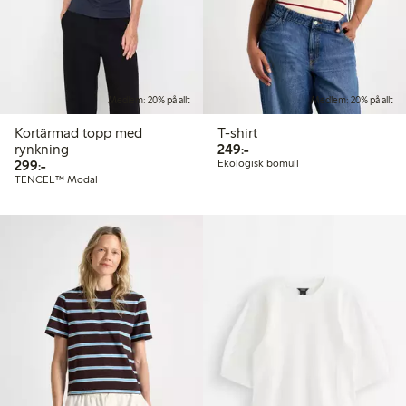
Medlem: 20% på allt
Medlem: 20% på allt
Kortärmad topp med
T-shirt
249,00 kr
rynkning
249:-
299,00 kr
299:-
Ekologisk bomull
TENCEL™ Modal