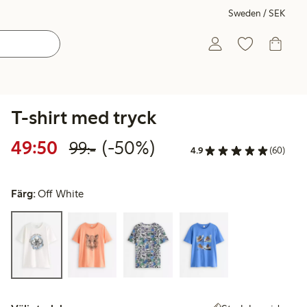
Sweden / SEK
T-shirt med tryck
Rabatterat pris: 49,50 kr
Ordinarie pris: 99,00 kr
50% rabatt
49:50
(-50%)
99:-
4.9
(60)
Färg:
Off White
Välj storlek: