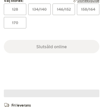
Storleksguide
Välj storlek:
128
134/140
146/152
158/164
170
Slutsåld online
Fri leverans