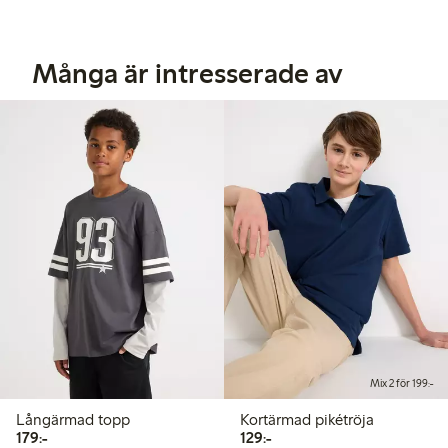
Många är intresserade av
Mix 2 för 199:-
Långärmad topp
Kortärmad pikétröja
179,00 kr
129,00 kr
179:-
129:-