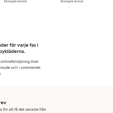
Ekologisk bomull
Ekologisk bomull
er för varje fas i
abykläderna.
onlineförsäljning över
 mode och i sortimentet
k.
rev
 för att få det senaste från