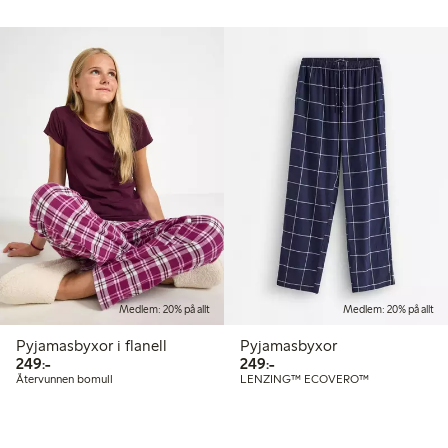
Medlem: 20% på allt
Medlem: 20% på allt
Pyjamasbyxor i flanell
Pyjamasbyxor
249,00 kr
249,00 kr
249:-
249:-
Återvunnen bomull
LENZING™ ECOVERO™