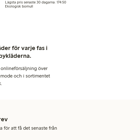
gsta pris senaste 30 dagarna: 179,50 kr
Lägsta pris senaste 30 dagarna: 174,50 kr
Lägsta pris senaste 30 dagarna: 174:50
Ekologisk bomull
er för varje fas i
abykläderna.
onlineförsäljning över
 mode och i sortimentet
k.
rev
 för att få det senaste från