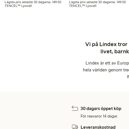
Lägsta pris senaste 30 dagarna: 149,50 kr
Lä
Lägsta pris senaste 30 dagarna: 149:50
Lägsta pris senaste 30 dagarna: 149:50
TENCEL™ Lyocell
TENCEL™ Lyocell
Vi på Lindex tror
livet, barn
Lindex är ett av Euro
hela världen genom tre
f
30 dagars öppet köp
För reavaror 14 dagar.
Leveranskostnad