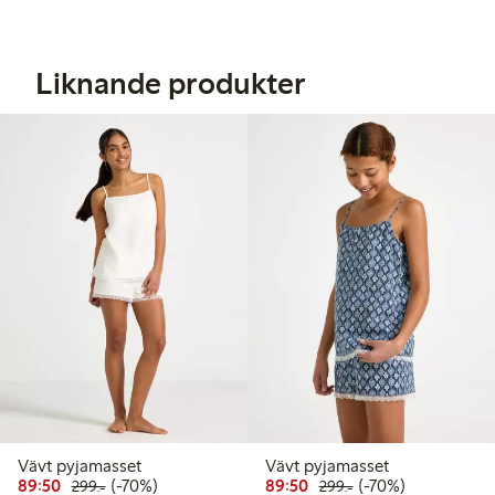
Liknande produkter
Vävt pyjamasset
Vävt pyjamasset
Rabatterat pris: 89,50 kr
Ordinarie pris: 299,00 kr
70% rabatt
Rabatterat pris: 89,50 k
Ordinarie pris: 299
70% rabatt
89:50
(-70%)
89:50
(-70%)
299:-
299:-