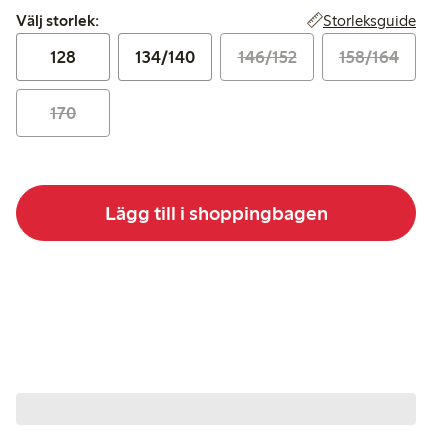
Välj storlek:
Storleksguide
Välj storlek:
128
134/140
146/152
158/164
170
Lägg till i shoppingbagen