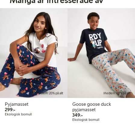
Medlem: 20% på allt
Medlem: 20% på allt
Pyjamasset
Goose goose duck
299,00 kr
299:-
pyjamasset
349,00 kr
Ekologisk bomull
349:-
Ekologisk bomull