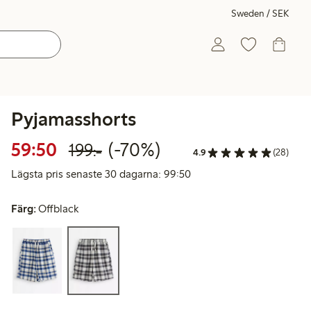
Sweden / SEK
Pyjamasshorts
Rabatterat pris: 59,50 kr
Ordinarie pris: 199,00 kr
70% rabatt
59:50
(-70%)
199:-
4.9
(28)
Lägsta pris senaste 30 da
Lägsta pris senaste 30 dagarna: 99:50
Färg:
Offblack