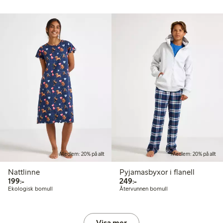
Medlem: 20% på allt
Medlem: 20% på allt
Nattlinne
Pyjamasbyxor i flanell
199,00 kr
249,00 kr
199:-
249:-
Ekologisk bomull
Återvunnen bomull
Visa mer