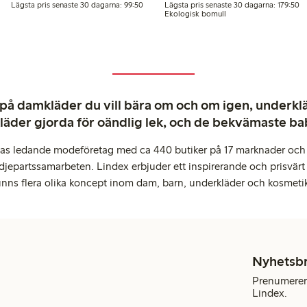
gsta pris senaste 30 dagarna: 149,50 kr
Lägsta pris senaste 30 dagarna: 99,50 kr
Lä
Lägsta pris senaste 30 dagarna: 99:50
Lägsta pris senaste 30 dagarna: 179:50
Ekologisk bomull
 på damkläder du vill bära om och om igen, underkläd
kläder gjorda för oändlig lek, och de bekvämaste b
pas ledande modeföretag med ca 440 butiker på 17 marknader och 
djepartssamarbeten. Lindex erbjuder ett inspirerande och prisvärt
inns flera olika koncept inom dam, barn, underkläder och kosmeti
Nyhetsb
Prenumerera
Lindex.