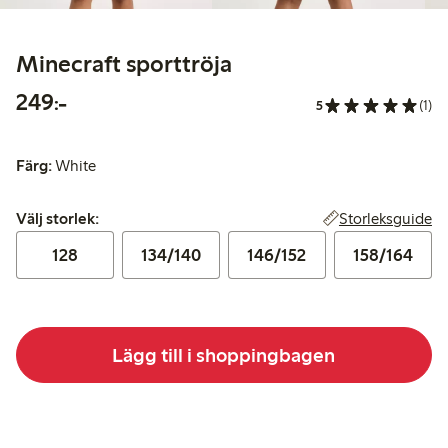
Minecraft sporttröja
249,00 kr
249:-
5
(1)
Färg:
White
Välj storlek:
Storleksguide
Välj storlek:
128
134/140
146/152
158/164
Lägg till i shoppingbagen