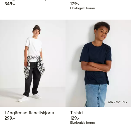
349,00 kr
179,00 kr
349:-
179:-
Ekologisk bomull
Mix 2 för 199:-
Långärmad flanellskjorta
T-shirt
299,00 kr
129,00 kr
299:-
129:-
Ekologisk bomull