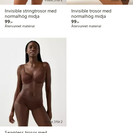
Trosor, 3 för 2
Trosor, 3 för 2
Invisible stringtrosor med
Invisible trosor med
normalhög midja
normalhög midja
99,00 kr
99,00 kr
99:-
99:-
Återvunnet material
Återvunnet material
Trosor, 3 för 2
Seamless trosor med