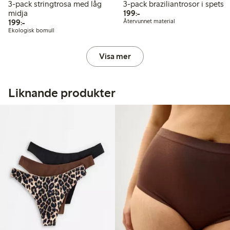
3-pack stringtrosa med låg
3-pack braziliantrosor i spets
199,00 kr
midja
199:-
199,00 kr
199:-
Återvunnet material
Ekologisk bomull
Visa mer
Liknande produkter