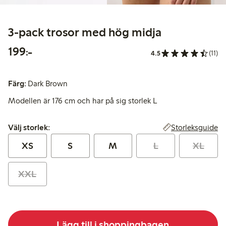
3-pack trosor med hög midja
199,00 kr
199:-
4.5
(11)
Färg:
Dark Brown
Modellen är 176 cm och har på sig storlek L
Välj storlek:
Storleksguide
Välj storlek:
XS
S
M
L
XL
XXL
Lägg till i shoppingbagen