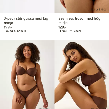
Trosor, 3 för 2
3-pack stringtrosa med låg
Seamless trosor med hög
midja
midja
199,00 kr
129,00 kr
199:-
129:-
Ekologisk bomull
TENCEL™ Lyocell