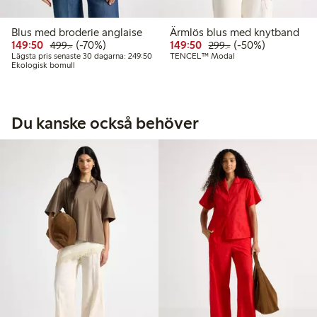
Blus med broderie anglaise
Ärmlös blus med knytband
Rabatterat pris: 149,50 kr
Ordinarie pris: 499,00 kr
70% rabatt
Rabatterat pris: 149,50 
Ordinarie pris: 299
50% rabatt
149:50
(-70%)
149:50
(-50%)
499:-
299:-
Lägsta pris senaste 30 dagarna: 249,50 kr
Lägsta pris senaste 30 dagarna: 249:50
TENCEL™ Modal
Ekologisk bomull
Du kanske också behöver