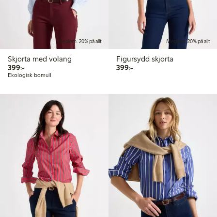
Medlem: 20% på allt
Medlem: 20% på allt
Skjorta med volang
Figursydd skjorta
399,00 kr
399,00 kr
399:-
399:-
Ekologisk bomull