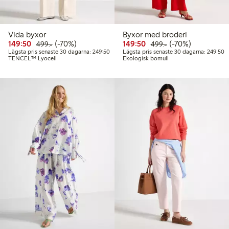
Vida byxor
Byxor med broderi
Rabatterat pris: 149,50 kr
Ordinarie pris: 499,00 kr
70% rabatt
Rabatterat pris: 149,50 
Ordinarie pris: 49
70% rabatt
149:50
(-70%)
149:50
(-70%)
499:-
499:-
Lägsta pris senaste 30 dagarna: 249,50 kr
L
Lägsta pris senaste 30 dagarna: 249:50
Lägsta pris senaste 30 dagarna: 249:50
TENCEL™ Lyocell
Ekologisk bomull