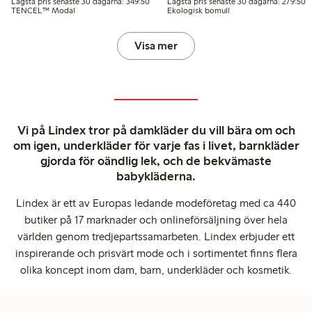
Lägsta pris senaste 30 dagarna: 349,50 kr
L
Lägsta pris senaste 30 dagarna: 349:50
Lägsta pris senaste 30 dagarna: 279:50
TENCEL™ Modal
Ekologisk bomull
Visa mer
Vi på Lindex tror på damkläder du vill bära om och
om igen, underkläder för varje fas i livet, barnkläder
gjorda för oändlig lek, och de bekvämaste
babykläderna.
Lindex är ett av Europas ledande modeföretag med ca 440
butiker på 17 marknader och onlineförsäljning över hela
världen genom tredjepartssamarbeten. Lindex erbjuder ett
inspirerande och prisvärt mode och i sortimentet finns flera
olika koncept inom dam, barn, underkläder och kosmetik.