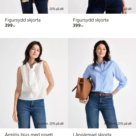
Medlem: 20% på allt
Medlem: 20% på allt
Figursydd skjorta
Figursydd skjorta
399,00 kr
399,00 kr
399:-
399:-
Medlem: 20% på allt
Medlem: 20% på allt
Ärmlös blus med rosett
Långärmad skjorta