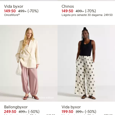
Vida byxor
Chinos
Rabatterat pris: 149,50 kr
Ordinarie pris: 499,00 kr
70% rabatt
Rabatterat pris: 149,50 
Ordinarie pris: 49
70% rabatt
149:50
(-70%)
149:50
(-70%)
499:-
499:-
L
OnceMore®
Lägsta pris senaste 30 dagarna: 249:50
Online edition
Ballongbyxor
Vida byxor
Rabatterat pris: 249,50 kr
Ordinarie pris: 499,00 kr
50% rabatt
Rabatterat pris: 199,50 
Ordinarie pris: 399
50% rabatt
249:50
(-50%)
199:50
(-50%)
499:-
399:-