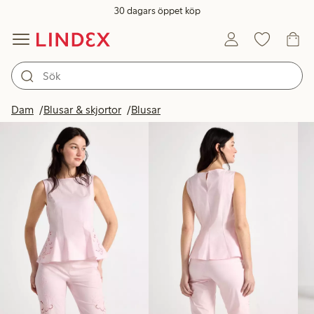
30 dagars öppet köp
Produkter i bild
Dam
Blusar & skjortor
Blusar