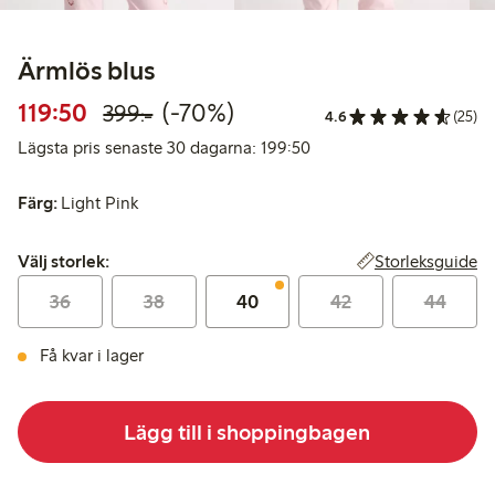
Ärmlös blus
Rabatterat pris: 119,50 kr
Ordinarie pris: 399,00 kr
70% rabatt
119:50
(-70%)
399:-
4.6
(25)
Lägsta pris senaste 30 d
Lägsta pris senaste 30 dagarna: 199:50
Färg:
Light Pink
Välj storlek:
Storleksguide
Välj storlek:
36
38
40
42
44
Få kvar i lager
Lägg till i shoppingbagen