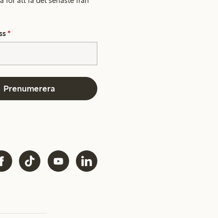
 för att få det senaste från
ss
*
Prenumerera