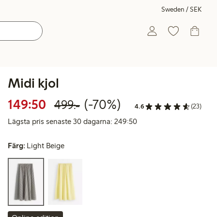
Sweden / SEK
Midi kjol
Rabatterat pris: 149,50 kr
Ordinarie pris: 499,00 
70% rabatt
149:50
(-70%)
499:-
4.6
(23)
Lägsta pris senaste 30 d
Lägsta pris senaste 30 dagarna: 249:50
Färg:
Light Beige