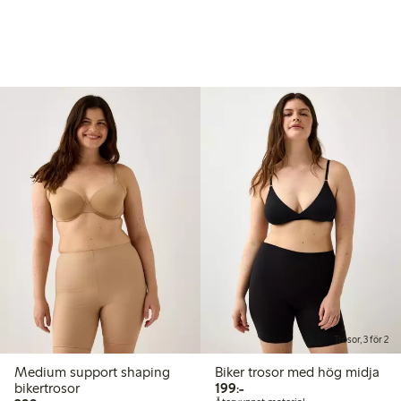
Trosor, 3 för 2
Medium support shaping
Biker trosor med hög midja
199,00 kr
bikertrosor
199:-