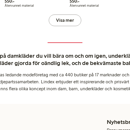
550,00 kr
550,00 kr
550:-
550:-
Återvunnet material
Återvunnet material
Visa mer
 på damkläder du vill bära om och om igen, underkläd
kläder gjorda för oändlig lek, och de bekvämaste b
pas ledande modeföretag med ca 440 butiker på 17 marknader och 
djepartssamarbeten. Lindex erbjuder ett inspirerande och prisvärt
inns flera olika koncept inom dam, barn, underkläder och kosmeti
Nyhetsb