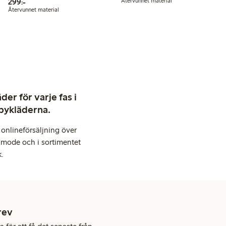
299,00 kr
299:-
Återvunnet material
Återvunnet material
er för varje fas i
abykläderna.
onlineförsäljning över
 mode och i sortimentet
k.
rev