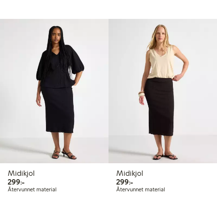
Midikjol
Midikjol
299,00 kr
299,00 kr
299:-
299:-
Återvunnet material
Återvunnet material