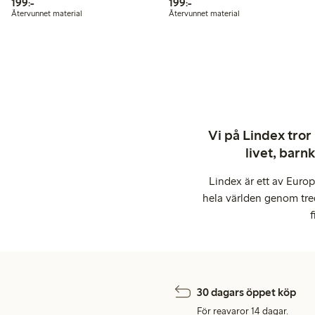
199,00 kr
199,00 kr
199:-
199:-
Återvunnet material
Återvunnet material
Vi på Lindex tror
livet, barn
Lindex är ett av Euro
hela världen genom tre
f
30 dagars öppet köp
För reavaror 14 dagar.