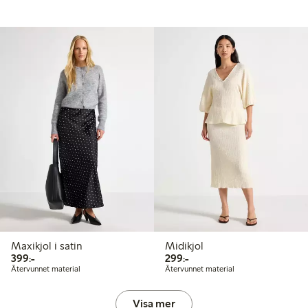
Maxikjol i satin
Midikjol
399,00 kr
299,00 kr
399:-
299:-
Återvunnet material
Återvunnet material
Visa mer