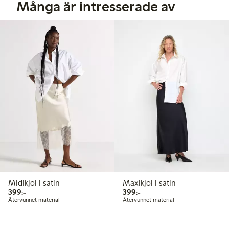
Många är intresserade av
Midikjol i satin
Maxikjol i satin
399,00 kr
399,00 kr
399:-
399:-
Återvunnet material
Återvunnet material