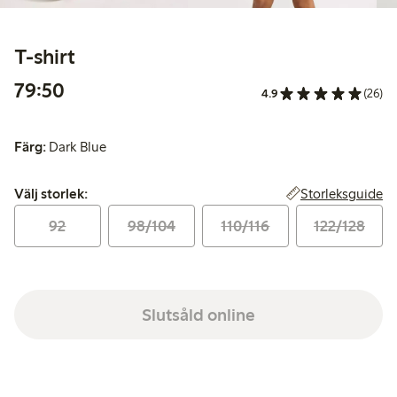
T-shirt
79,50 kr
79:50
4.9
(26)
Färg:
Dark Blue
Välj storlek:
Storleksguide
Välj storlek:
92
98/104
110/116
122/128
Slutsåld online