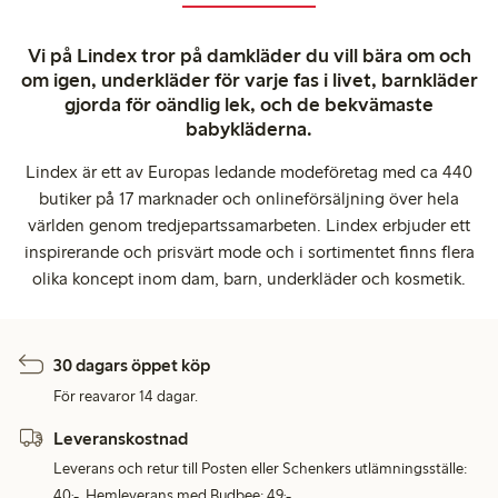
Vi på Lindex tror på damkläder du vill bära om och
om igen, underkläder för varje fas i livet, barnkläder
gjorda för oändlig lek, och de bekvämaste
babykläderna.
Lindex är ett av Europas ledande modeföretag med ca 440
butiker på 17 marknader och onlineförsäljning över hela
världen genom tredjepartssamarbeten. Lindex erbjuder ett
inspirerande och prisvärt mode och i sortimentet finns flera
olika koncept inom dam, barn, underkläder och kosmetik.
30 dagars öppet köp
För reavaror 14 dagar.
Leveranskostnad
Leverans och retur till Posten eller Schenkers utlämningsställe:
40:-. Hemleverans med Budbee: 49:-.