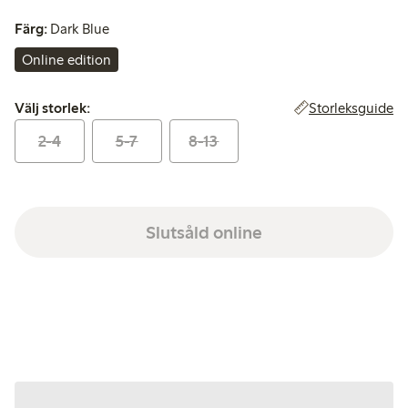
Färg:
Dark Blue
Online edition
Välj storlek:
Storleksguide
Välj storlek:
2-4
5-7
8-13
Slutsåld online