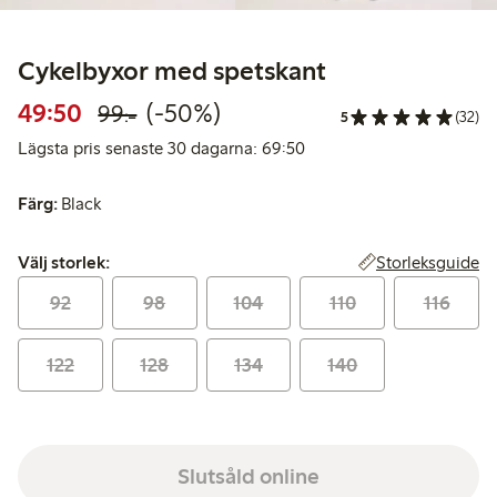
Cykelbyxor med spetskant
Rabatterat pris: 49,50 kr
Ordinarie pris: 99,00 kr
50% rabatt
49:50
(-50%)
99:-
5
(32)
Lägsta pris senaste 30 da
Lägsta pris senaste 30 dagarna: 69:50
Färg:
Black
Välj storlek:
Storleksguide
Välj storlek:
92
98
104
110
116
122
128
134
140
Slutsåld online