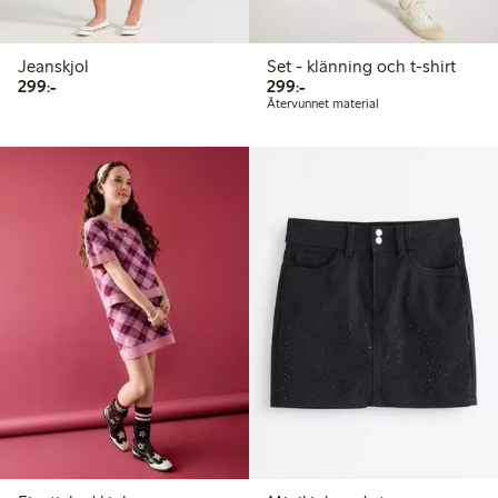
Jeanskjol
Set - klänning och t-shirt
299,00 kr
299,00 kr
299:-
299:-
Återvunnet material