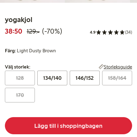
yogakjol
Rabatterat pris: 38,50 kr
Ordinarie pris: 129,00 kr
70% rabatt
38:50
(-70%)
129:-
4.9
(34)
Färg:
Light Dusty Brown
Välj storlek:
Storleksguide
Välj storlek:
128
134/140
146/152
158/164
170
Lägg till i shoppingbagen