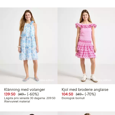
Online edition
Online edition
Klänning med volanger
Kjol med broderie anglaise
Rabatterat pris: 139,50 kr
Ordinarie pris: 349,00 kr
60% rabatt
Rabatterat pris: 104,50 
Ordinarie pris: 349
70% rabatt
139:50
(-60%)
104:50
(-70%)
349:-
349:-
Lägsta pris senaste 30 dagarna: 209,50 kr
Lägsta pris senaste 30 dagarna: 209:50
Ekologisk bomull
Återvunnet material