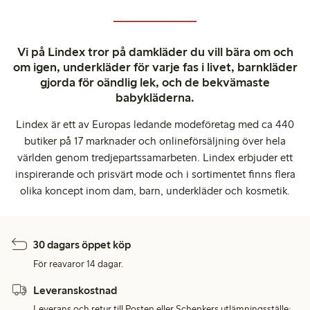
Vi på Lindex tror på damkläder du vill bära om och
om igen, underkläder för varje fas i livet, barnkläder
gjorda för oändlig lek, och de bekvämaste
babykläderna.
Lindex är ett av Europas ledande modeföretag med ca 440
butiker på 17 marknader och onlineförsäljning över hela
världen genom tredjepartssamarbeten. Lindex erbjuder ett
inspirerande och prisvärt mode och i sortimentet finns flera
olika koncept inom dam, barn, underkläder och kosmetik.
30 dagars öppet köp
För reavaror 14 dagar.
Leveranskostnad
Leverans och retur till Posten eller Schenkers utlämningsställe: