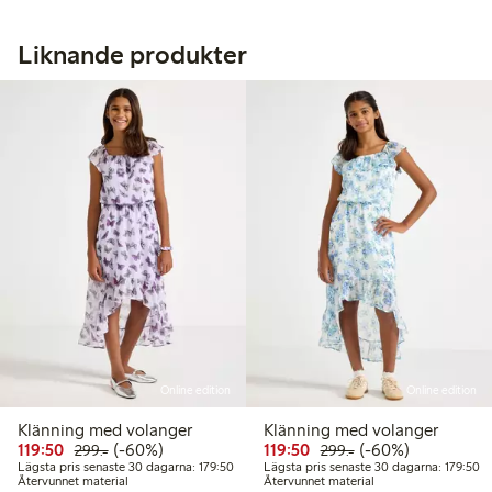
Liknande produkter
Online edition
Online edition
Klänning med volanger
Klänning med volanger
Rabatterat pris: 119,50 kr
Ordinarie pris: 299,00 kr
60% rabatt
Rabatterat pris: 119,50 
Ordinarie pris: 299
60% rabatt
119:50
(-60%)
119:50
(-60%)
299:-
299:-
Lägsta pris senaste 30 dagarna: 179,50 kr
Lä
Lägsta pris senaste 30 dagarna: 179:50
Lägsta pris senaste 30 dagarna: 179:50
Återvunnet material
Återvunnet material