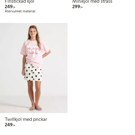
Finstickad kjol
Minikjol med strass
249,00 kr
299,00 kr
249:-
299:-
Återvunnet material
Twillkjol med prickar
249,00 kr
249:-