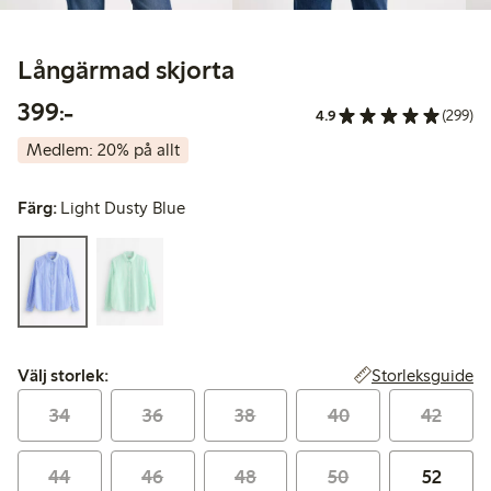
Långärmad skjorta
399,00 kr
399:-
4.9
(299)
Medlem: 20% på allt
Färg:
Light Dusty Blue
Välj storlek:
Storleksguide
Välj storlek:
34
36
38
40
42
44
46
48
50
52