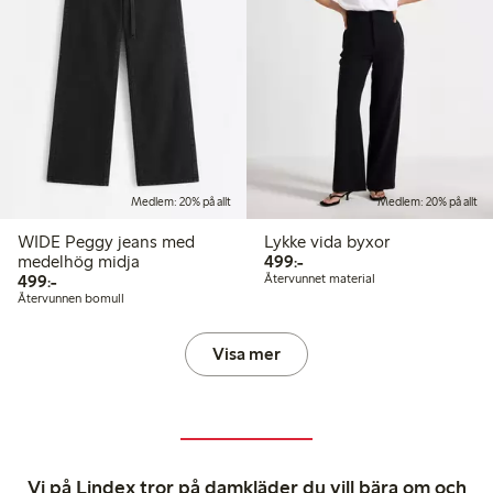
Medlem: 20% på allt
Medlem: 20% på allt
WIDE Peggy jeans med
Lykke vida byxor
499,00 kr
medelhög midja
499:-
499,00 kr
499:-
Återvunnet material
Återvunnen bomull
Visa mer
Vi på Lindex tror på damkläder du vill bära om och