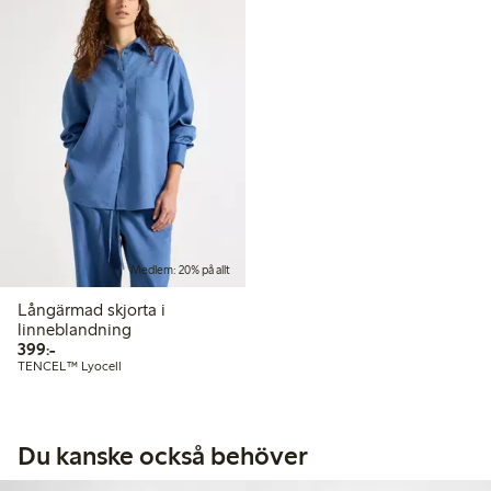
Medlem: 20% på allt
Långärmad skjorta i
linneblandning
399,00 kr
399:-
TENCEL™ Lyocell
Du kanske också behöver