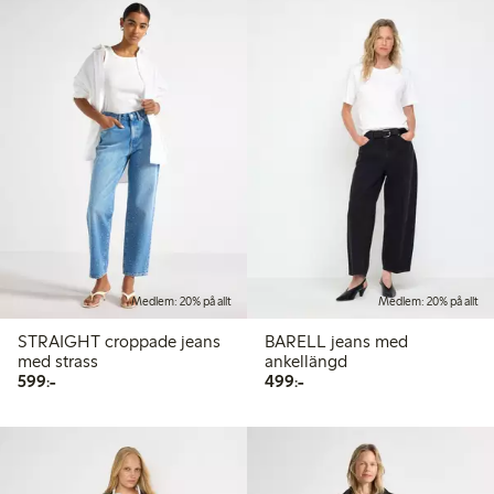
Medlem: 20% på allt
Medlem: 20% på allt
STRAIGHT croppade jeans
BARELL jeans med
med strass
ankellängd
599,00 kr
499,00 kr
599:-
499:-