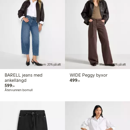
Medlem: 20% på allt
Medlem: 20% på allt
BARELL jeans med
WIDE Peggy byxor
499,00 kr
ankellängd
499:-
599,00 kr
599:-
Återvunnen bomull