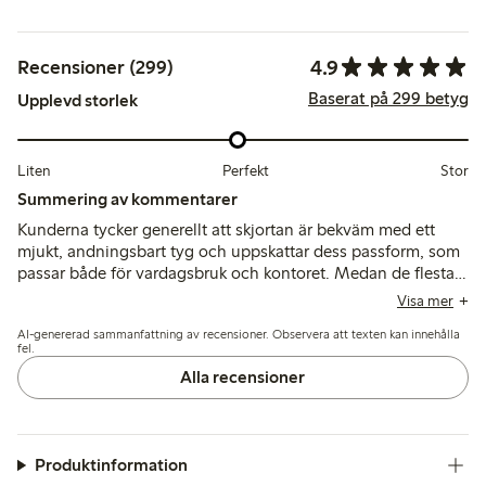
4.9
Recensioner (299)
Baserat på 299 betyg
Upplevd storlek
Liten
Perfekt
Stor
Summering av kommentarer
Kunderna tycker generellt att skjortan är bekväm med ett
mjukt, andningsbart tyg och uppskattar dess passform, som
passar både för vardagsbruk och kontoret. Medan de flesta
uppger att den är true to size, rekommenderar några att välja
Visa mer
en storlek större för en lösare passform eller större byst, och
AI-genererad sammanfattning av recensioner. Observera att texten kan innehålla
ett fåtal nämner mindre problem med storlek eller knapphål.
fel.
Alla recensioner
Produktinformation