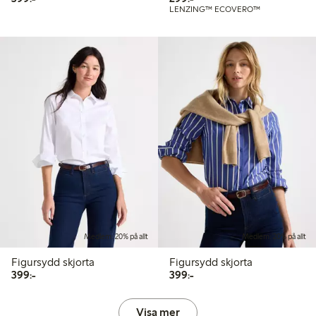
LENZING™ ECOVERO™
Medlem: 20% på allt
Medlem: 20% på allt
Figursydd skjorta
Figursydd skjorta
399,00 kr
399,00 kr
399:-
399:-
Visa mer