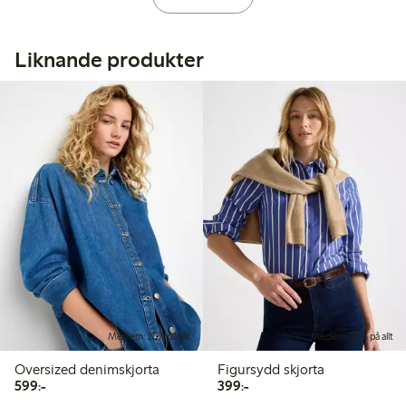
Liknande produkter
Medlem: 20% på allt
Medlem: 20% på allt
Oversized denimskjorta
Figursydd skjorta
599,00 kr
399,00 kr
599:-
399:-