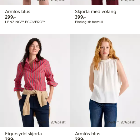
Medlem: 20% på allt
Medlem: 20% på allt
Ärmlös blus
Skjorta med volang
299,00 kr
399,00 kr
299:-
399:-
LENZING™ ECOVERO™
Ekologisk bomull
Medlem: 20% på allt
Medlem: 20% på allt
Figursydd skjorta
Ärmlös blus
399,00 kr
299,00 kr
399:-
299:-