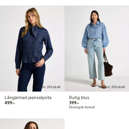
Medlem: 20% på allt
Medlem: 20% på allt
Långärmad jeansskjorta
Rutig blus
499,00 kr
399,00 kr
499:-
399:-
Ekologisk bomull