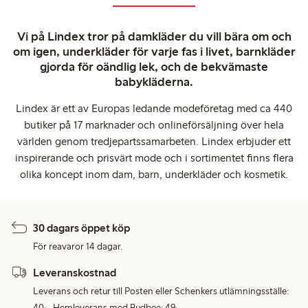
Vi på Lindex tror på damkläder du vill bära om och
om igen, underkläder för varje fas i livet, barnkläder
gjorda för oändlig lek, och de bekvämaste
babykläderna.
Lindex är ett av Europas ledande modeföretag med ca 440
butiker på 17 marknader och onlineförsäljning över hela
världen genom tredjepartssamarbeten. Lindex erbjuder ett
inspirerande och prisvärt mode och i sortimentet finns flera
olika koncept inom dam, barn, underkläder och kosmetik.
30 dagars öppet köp
För reavaror 14 dagar.
Leveranskostnad
Leverans och retur till Posten eller Schenkers utlämningsställe:
40:-. Hemleverans med Budbee: 49:-.