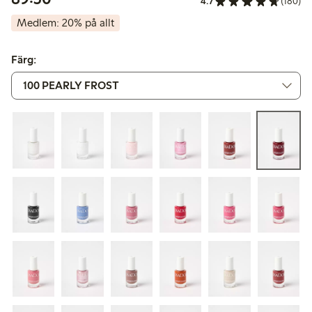
4.7
(180)
Medlem: 20% på allt
Färg: