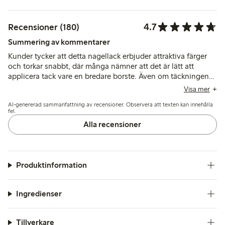
4.7
Recensioner (180)
Summering av kommentarer
Kunder tycker att detta nagellack erbjuder attraktiva färger
och torkar snabbt, där många nämner att det är lätt att
applicera tack vare en bredare borste. Även om täckningen
ofta kräver flera lager, håller lacket vanligtvis i flera dagar,
Visa mer
även om vissa nämner att det flagnar eller lossnar tidigare
AI-genererad sammanfattning av recensioner. Observera att texten kan innehålla
trots överlack.
fel.
Alla recensioner
Produktinformation
Ingredienser
Tillverkare