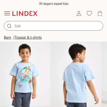
30 dagars öppet köp
Produkter i bild
Barn
Toppar & t-shirts