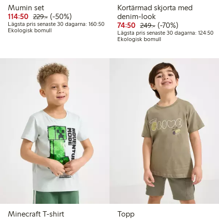
Mumin set
Kortärmad skjorta med
Rabatterat pris: 114,50 kr
Ordinarie pris: 229,00 kr
50% rabatt
114:50
(-50%)
denim-look
229:-
Lägsta pris senaste 30 dagarna: 160,50 kr
Rabatterat pris: 74,50 kr
Ordinarie pris: 249,
70% rabatt
Lägsta pris senaste 30 dagarna: 160:50
74:50
(-70%)
249:-
Ekologisk bomull
Lä
Lägsta pris senaste 30 dagarna: 124:50
Ekologisk bomull
Minecraft T-shirt
Topp