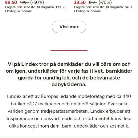
Rabatterat pris: 99,50 kr
Ordinarie pris: 199,00 kr
50% rabatt
Rabatterat pris: 38,50 kr
Ordinarie pris: 129,
70% rabatt
99:50
(-50%)
38:50
(-70%)
199:-
129:-
Lägsta pris senaste 30 dagarna: 139,50 kr
Läg
Lägsta pris senaste 30 dagarna: 139:50
Lägsta pris senaste 30 dagarna: 64:50
Ekologisk bomull
Ekologisk bomull
Visa mer
Vi på Lindex tror på damkläder du vill bära om och
om igen, underkläder för varje fas i livet, barnkläder
gjorda för oändlig lek, och de bekvämaste
babykläderna.
Lindex är ett av Europas ledande modeföretag med ca 440
butiker på 17 marknader och onlineförsäljning över hela
världen genom tredjepartssamarbeten. Lindex erbjuder ett
inspirerande och prisvärt mode och i sortimentet finns flera
olika koncept inom dam, barn, underkläder och kosmetik.