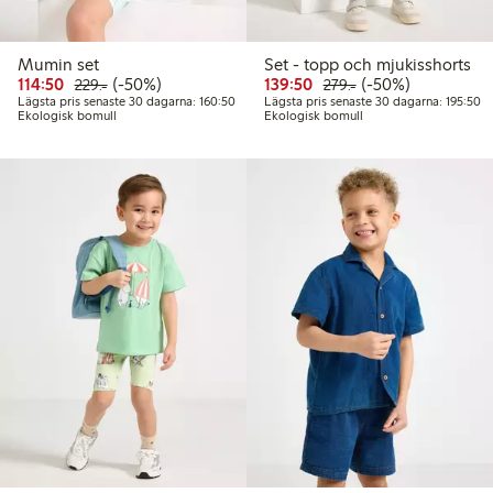
Mumin set
Set - topp och mjukisshorts
Rabatterat pris: 114,50 kr
Ordinarie pris: 229,00 kr
50% rabatt
Rabatterat pris: 139,50 
Ordinarie pris: 279
50% rabatt
114:50
(-50%)
139:50
(-50%)
229:-
279:-
Lägsta pris senaste 30 dagarna: 160,50 kr
Lä
Lägsta pris senaste 30 dagarna: 160:50
Lägsta pris senaste 30 dagarna: 195:50
Ekologisk bomull
Ekologisk bomull