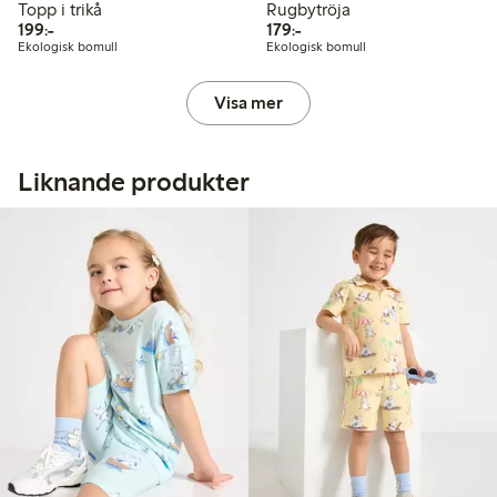
Topp i trikå
Rugbytröja
199,00 kr
179,00 kr
199:-
179:-
Ekologisk bomull
Ekologisk bomull
Visa mer
Liknande produkter