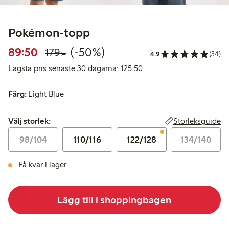
Pokémon-topp
Rabatterat pris: 89,50 kr
Ordinarie pris: 179,00 kr
50% rabatt
89:50
(-50%)
179:-
4.9
(34)
Lägsta pris senaste 30 da
Lägsta pris senaste 30 dagarna: 125:50
Färg:
Light Blue
Välj storlek:
Storleksguide
Välj storlek:
98/104
110/116
122/128
134/140
Få kvar i lager
Lägg till i shoppingbagen