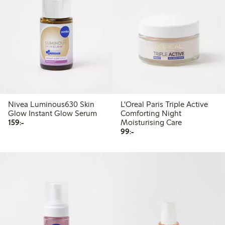
Nivea Luminous630 Skin
L'Oreal Paris Triple Active
Glow Instant Glow Serum
Comforting Night
159,00 kr
159:-
Moisturising Care
99,00 kr
99:-