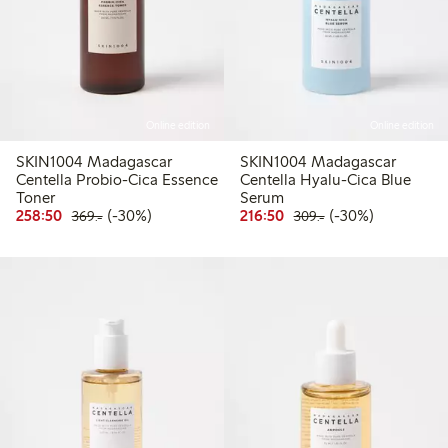
Online edition
Online edition
SKIN1004 Madagascar
SKIN1004 Madagascar
Centella Probio-Cica Essence
Centella Hyalu-Cica Blue
Toner
Serum
Rabatterat pris: 258,50 kr
Ordinarie pris: 369,00 kr
30% rabatt
Rabatterat pris: 216,50 
Ordinarie pris: 309
30% rabatt
258:50
(-30%)
216:50
(-30%)
369:-
309:-