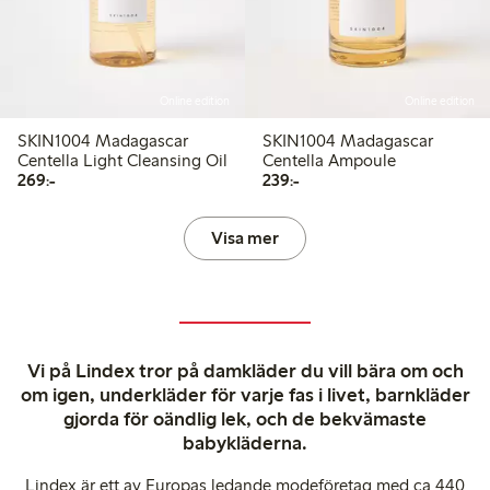
Online edition
Online edition
SKIN1004 Madagascar
SKIN1004 Madagascar
Centella Light Cleansing Oil
Centella Ampoule
269,00 kr
239,00 kr
269:-
239:-
Visa mer
Vi på Lindex tror på damkläder du vill bära om och
om igen, underkläder för varje fas i livet, barnkläder
gjorda för oändlig lek, och de bekvämaste
babykläderna.
Lindex är ett av Europas ledande modeföretag med ca 440