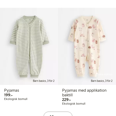
Online edition
Barn basics, 3 för 2
Barn basics, 3 för 2
Pyjamas
Pyjamas med applikation
199,00 kr
199:-
baktill
229,00 kr
Ekologisk bomull
229:-
Ekologisk bomull