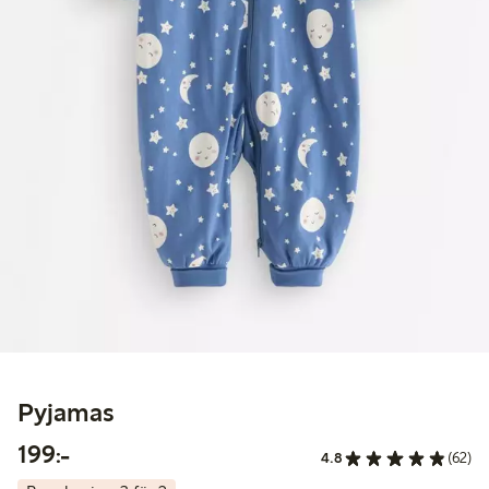
Pyjamas
199,00 kr
199:-
4.8
(62)