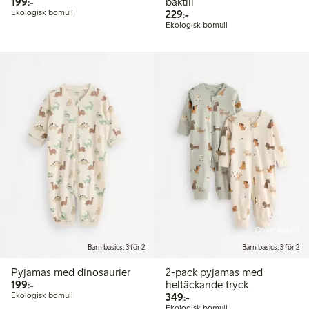
199,00 kr
199:-
baktill
229,00 kr
Ekologisk bomull
229:-
Ekologisk bomull
Online edition
Barn basics, 3 för 2
Barn basics, 3 för 2
Pyjamas med dinosaurier
2-pack pyjamas med
199,00 kr
199:-
heltäckande tryck
349,00 kr
Ekologisk bomull
349:-
Ekologisk bomull