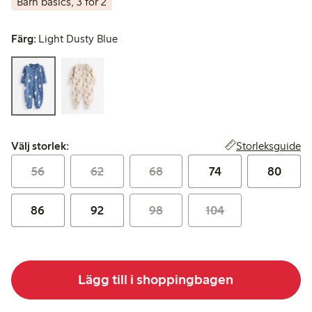
Barn basics, 3 för 2
Färg:
Light Dusty Blue
Välj storlek:
Storleksguide
Välj storlek:
56
62
68
74
80
86
92
98
104
Lägg till i shoppingbagen