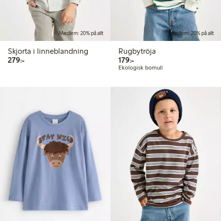
Medlem: 20% på allt
Medlem: 20% på allt
Skjorta i linneblandning
Rugbytröja
279,00 kr
179,00 kr
279:-
179:-
Ekologisk bomull