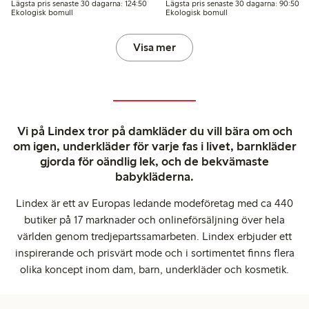
Lägsta pris senaste 30 dagarna: 124,50 kr
Lä
Lägsta pris senaste 30 dagarna: 124:50
Lägsta pris senaste 30 dagarna: 90:50
Ekologisk bomull
Ekologisk bomull
Visa mer
Vi på Lindex tror på damkläder du vill bära om och
om igen, underkläder för varje fas i livet, barnkläder
gjorda för oändlig lek, och de bekvämaste
babykläderna.
Lindex är ett av Europas ledande modeföretag med ca 440
butiker på 17 marknader och onlineförsäljning över hela
världen genom tredjepartssamarbeten. Lindex erbjuder ett
inspirerande och prisvärt mode och i sortimentet finns flera
olika koncept inom dam, barn, underkläder och kosmetik.