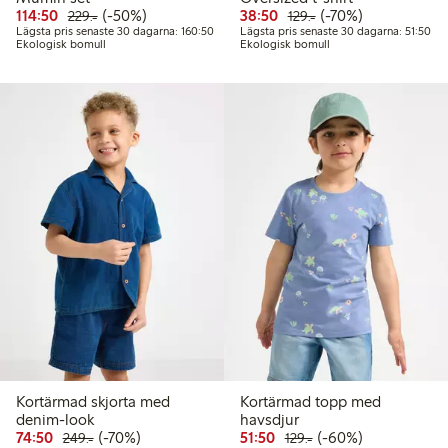
Rabatterat pris: 114,50 kr
Ordinarie pris: 229,00 kr
50% rabatt
Rabatterat pris: 38,50 kr
Ordinarie pris: 129,
70% rabatt
114:50
(-50%)
38:50
(-70%)
229:-
129:-
Lägsta pris senaste 30 dagarna: 160,50 kr
Läg
Lägsta pris senaste 30 dagarna: 160:50
Lägsta pris senaste 30 dagarna: 51:50
Ekologisk bomull
Ekologisk bomull
Kortärmad skjorta med
Kortärmad topp med
denim-look
havsdjur
Rabatterat pris: 74,50 kr
Ordinarie pris: 249,00 kr
70% rabatt
Rabatterat pris: 51,50 kr
Ordinarie pris: 129,0
60% rabatt
74:50
(-70%)
51:50
(-60%)
249:-
129:-