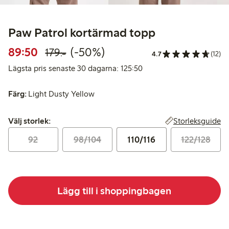
Paw Patrol kortärmad topp
Rabatterat pris: 89,50 kr
Ordinarie pris: 179,00 kr
50% rabatt
89:50
(-50%)
179:-
4.7
(12)
Lägsta pris senaste 30 da
Lägsta pris senaste 30 dagarna: 125:50
Färg:
Light Dusty Yellow
Välj storlek:
Storleksguide
Välj storlek:
92
98/104
110/116
122/128
Lägg till i shoppingbagen