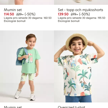
Mumin set
Set - topp och mjukisshorts
Rabatterat pris: 114,50 kr
Ordinarie pris: 229,00 kr
50% rabatt
Rabatterat pris: 139,50 
Ordinarie pris: 279
50% rabatt
114:50
(-50%)
139:50
(-50%)
229:-
279:-
Lägsta pris senaste 30 dagarna: 160,50 kr
Lä
Lägsta pris senaste 30 dagarna: 160:50
Lägsta pris senaste 30 dagarna: 195:50
Ekologisk bomull
Ekologisk bomull
Mumin set
Oversized t-shirt