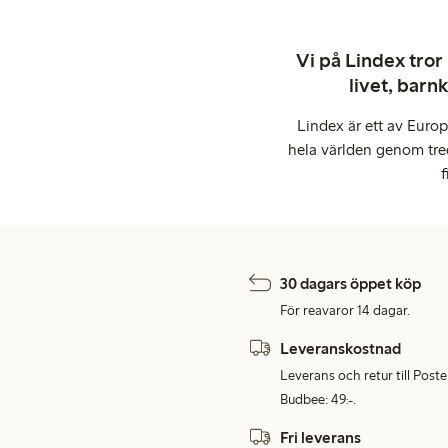
Vi på Lindex tror
livet, barn
Lindex är ett av Euro
hela världen genom tre
f
30 dagars öppet köp
För reavaror 14 dagar.
Leveranskostnad
Leverans och retur till Post
Budbee: 49:-.
Fri leverans