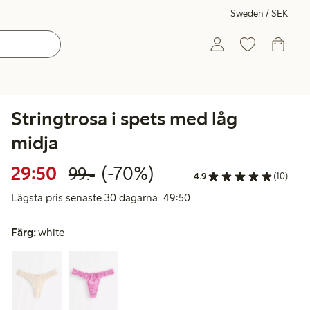
Sweden / SEK
Stringtrosa i spets med låg
midja
Rabatterat pris: 29,50 kr
Ordinarie pris: 99,00 kr
70% rabatt
29:50
(-70%)
99:-
4.9
(10)
Lägsta pris senaste 30 da
Lägsta pris senaste 30 dagarna: 49:50
Färg:
white