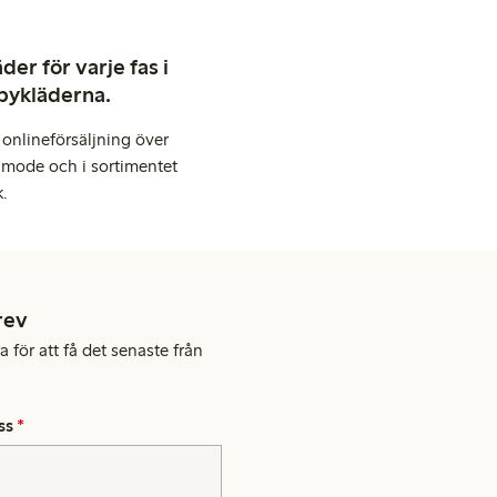
er för varje fas i
abykläderna.
onlineförsäljning över
 mode och i sortimentet
k.
rev
 för att få det senaste från
ss
*