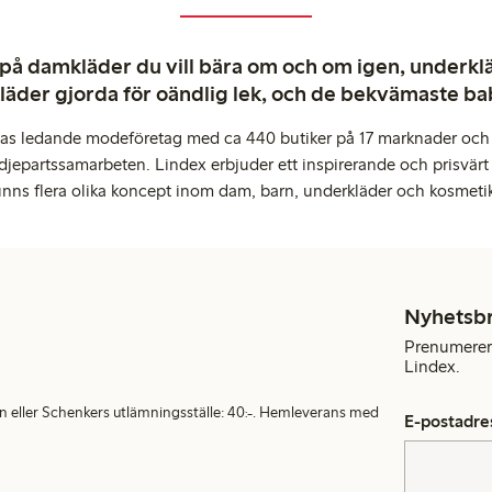
 på damkläder du vill bära om och om igen, underkläd
kläder gjorda för oändlig lek, och de bekvämaste b
pas ledande modeföretag med ca 440 butiker på 17 marknader och 
djepartssamarbeten. Lindex erbjuder ett inspirerande och prisvärt
inns flera olika koncept inom dam, barn, underkläder och kosmeti
Nyhetsb
Prenumerera
Lindex.
en eller Schenkers utlämningsställe: 40:-. Hemleverans med
E-postadre