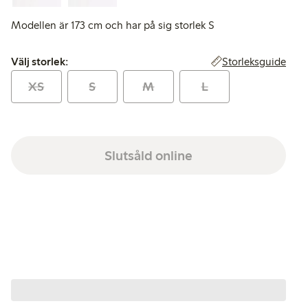
Modellen är 173 cm och har på sig storlek S
Välj storlek:
Storleksguide
Välj storlek:
XS
S
M
L
Slutsåld online