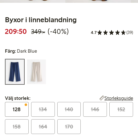
Byxor i linneblandning
Rabatterat pris: 209,50 kr
Ordinarie pris: 349,00 kr
40% rabatt
209:50
(-40%)
349:-
4.7
(39)
Färg:
Dark Blue
Välj storlek:
Storleksguide
Välj storlek:
128
134
140
146
152
158
164
170