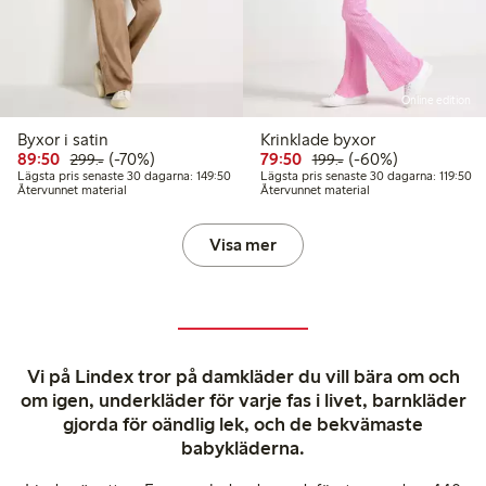
Online edition
Byxor i satin
Krinklade byxor
Rabatterat pris: 89,50 kr
Ordinarie pris: 299,00 kr
70% rabatt
Rabatterat pris: 79,50 kr
Ordinarie pris: 199,
60% rabatt
89:50
(-70%)
79:50
(-60%)
299:-
199:-
Lägsta pris senaste 30 dagarna: 149,50 kr
Lä
Lägsta pris senaste 30 dagarna: 149:50
Lägsta pris senaste 30 dagarna: 119:50
Återvunnet material
Återvunnet material
Visa mer
Vi på Lindex tror på damkläder du vill bära om och
om igen, underkläder för varje fas i livet, barnkläder
gjorda för oändlig lek, och de bekvämaste
babykläderna.