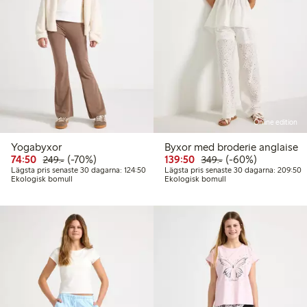
Online edition
Yogabyxor
Byxor med broderie anglaise
Rabatterat pris: 74,50 kr
Ordinarie pris: 249,00 kr
70% rabatt
Rabatterat pris: 139,50 
Ordinarie pris: 349
60% rabatt
74:50
(-70%)
139:50
(-60%)
249:-
349:-
Lägsta pris senaste 30 dagarna: 124,50 kr
L
Lägsta pris senaste 30 dagarna: 124:50
Lägsta pris senaste 30 dagarna: 209:50
Ekologisk bomull
Ekologisk bomull