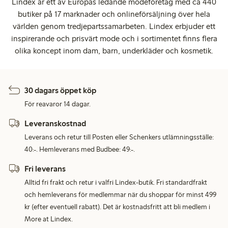
Lindex är ett av Europas ledande modeföretag med ca 440
butiker på 17 marknader och onlineförsäljning över hela
världen genom tredjepartssamarbeten. Lindex erbjuder ett
inspirerande och prisvärt mode och i sortimentet finns flera
olika koncept inom dam, barn, underkläder och kosmetik.
30 dagars öppet köp
För reavaror 14 dagar.
Leveranskostnad
Leverans och retur till Posten eller Schenkers utlämningsställe:
40:-. Hemleverans med Budbee: 49:-.
Fri leverans
Alltid fri frakt och retur i valfri Lindex-butik. Fri standardfrakt
och hemleverans för medlemmar när du shoppar för minst 499
kr (efter eventuell rabatt). Det är kostnadsfritt att bli medlem i
More at Lindex.