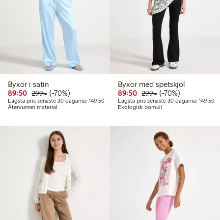
Byxor i satin
Byxor med spetskjol
Rabatterat pris: 89,50 kr
Ordinarie pris: 299,00 kr
70% rabatt
Rabatterat pris: 89,50 k
Ordinarie pris: 299
70% rabatt
89:50
(-70%)
89:50
(-70%)
299:-
299:-
Lägsta pris senaste 30 dagarna: 149,50 kr
Lä
Lägsta pris senaste 30 dagarna: 149:50
Lägsta pris senaste 30 dagarna: 149:50
Återvunnet material
Ekologisk bomull