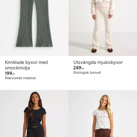
Krinklade byxor med
Utsvängda mjukisbyxor
249,00 kr
smockmidja
249:-
199,00 kr
199:-
Ekologisk bomull
Återvunnet material