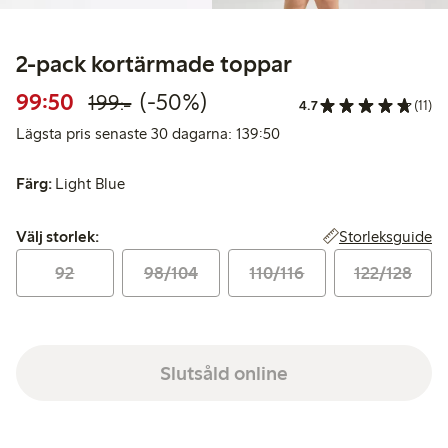
2-pack kortärmade toppar
Rabatterat pris: 99,50 kr
Ordinarie pris: 199,00 kr
50% rabatt
99:50
(-50%)
199:-
4.7
(11)
Lägsta pris senaste 30 d
Lägsta pris senaste 30 dagarna: 139:50
Färg:
Light Blue
Välj storlek:
Storleksguide
Välj storlek:
92
98/104
110/116
122/128
Slutsåld online