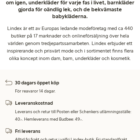
om igen, underkläder för varje fas i livet, barnkläder
gjorda för oändlig lek, och de bekvämaste
babykläderna.
Lindex är ett av Europas ledande modeföretag med ca 440
butiker på 17 marknader och onlineförsäljning över hela
världen genom tredjepartssamarbeten. Lindex erbjuder ett
inspirerande och prisvärt mode och i sortimentet finns flera
olika koncept inom dam, barn, underkläder och kosmetik.
30 dagars öppet köp
För reavaror 14 dagar.
Leveranskostnad
Leverans och retur till Posten eller Schenkers utlämningsställe:
40:-. Hemleverans med Budbee: 49:-.
Fri leverans
Alltid fri frakt och retur i valfri Lindex-butik. Fri standardfrakt