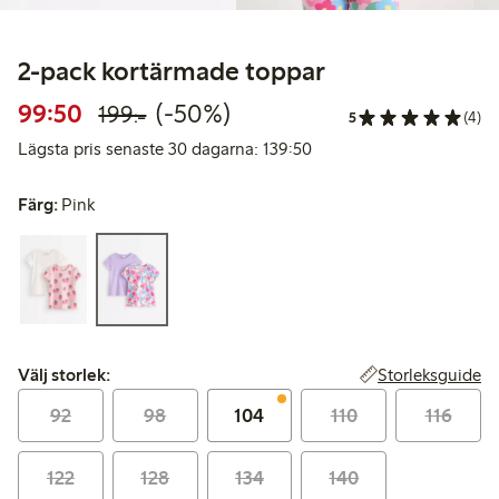
2-pack kortärmade toppar
Rabatterat pris: 99,50 kr
Ordinarie pris: 199,00 kr
50% rabatt
99:50
(-50%)
199:-
5
(4)
Lägsta pris senaste 30 d
Lägsta pris senaste 30 dagarna: 139:50
Färg:
Pink
Välj storlek:
Storleksguide
Välj storlek:
92
98
104
110
116
122
128
134
140