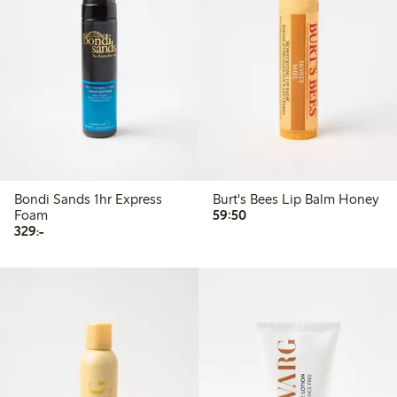
Bondi Sands 1hr Express
Burt's Bees Lip Balm Honey
59,50 kr
Foam
59:50
329,00 kr
329:-