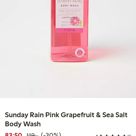
Sunday Rain Pink Grapefruit & Sea Salt
Body Wash
Rabatterat pris: 83,50 kr
Ordinarie pris: 119,00 kr
30% rabatt
83:50
(-30%)
119:-