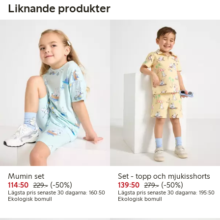
Liknande produkter
Mumin set
Set - topp och mjukisshorts
Rabatterat pris: 114,50 kr
Ordinarie pris: 229,00 kr
50% rabatt
Rabatterat pris: 139,50 
Ordinarie pris: 279
50% rabatt
114:50
(-50%)
139:50
(-50%)
229:-
279:-
Lägsta pris senaste 30 dagarna: 160,50 kr
Lä
Lägsta pris senaste 30 dagarna: 160:50
Lägsta pris senaste 30 dagarna: 195:50
Ekologisk bomull
Ekologisk bomull