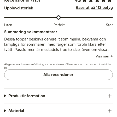
Recensioner (113)
Baserat på 113 betyg
Upplevd storlek
Liten
Perfekt
Stor
Summering av kommentarer
Dessa toppar beskrivs generellt som mjuka, bekväma och
lämpliga för sommaren, med färger som förblir klara efter
tvätt. Passformen är mestadels true to size, även om vissa
upplever att de är något mindre än andra toppar; några
Visa mer
noterar mindre problem med sömnad och tunnhet i tyget.
AI-genererad sammanfattning av recensioner. Observera att texten kan innehålla
fel.
Alla recensioner
Produktinformation
Material