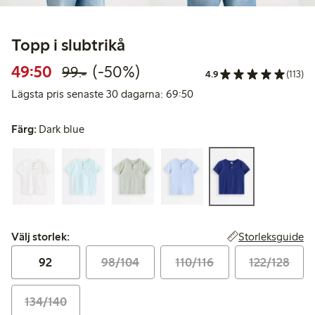
Topp i slubtrikå
Rabatterat pris: 49,50 kr
Ordinarie pris: 99,00 kr
50% rabatt
49:50
(-50%)
99:-
4.9
(113)
Lägsta pris senaste 30 da
Lägsta pris senaste 30 dagarna: 69:50
Färg:
Dark blue
Välj storlek:
Storleksguide
Välj storlek:
92
98/104
110/116
122/128
134/140