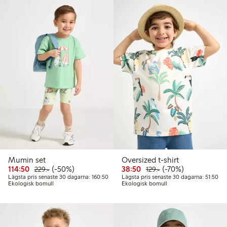
Mumin set
Oversized t-shirt
Rabatterat pris: 114,50 kr
Ordinarie pris: 229,00 kr
50% rabatt
Rabatterat pris: 38,50 kr
Ordinarie pris: 129,
70% rabatt
114:50
(-50%)
38:50
(-70%)
229:-
129:-
Lägsta pris senaste 30 dagarna: 160,50 kr
Läg
Lägsta pris senaste 30 dagarna: 160:50
Lägsta pris senaste 30 dagarna: 51:50
Ekologisk bomull
Ekologisk bomull