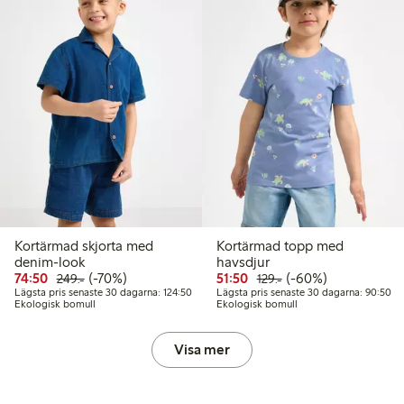
Kortärmad skjorta med
Kortärmad topp med
denim-look
havsdjur
Rabatterat pris: 74,50 kr
Ordinarie pris: 249,00 kr
70% rabatt
Rabatterat pris: 51,50 kr
Ordinarie pris: 129,0
60% rabatt
74:50
(-70%)
51:50
(-60%)
249:-
129:-
Lägsta pris senaste 30 dagarna: 124,50 kr
Lä
Lägsta pris senaste 30 dagarna: 124:50
Lägsta pris senaste 30 dagarna: 90:50
Ekologisk bomull
Ekologisk bomull
Visa mer