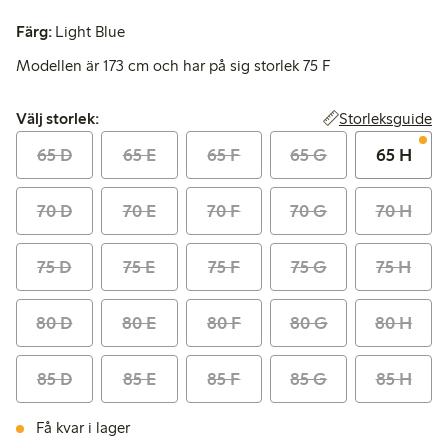
Färg:
Light Blue
Modellen är 173 cm och har på sig storlek 75 F
Välj storlek:
Storleksguide
Välj storlek:
65 D
65 E
65 F
65 G
65 H
70 D
70 E
70 F
70 G
70 H
75 D
75 E
75 F
75 G
75 H
80 D
80 E
80 F
80 G
80 H
85 D
85 E
85 F
85 G
85 H
Få kvar i lager