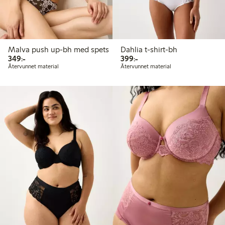
Malva push up-bh med spets
Dahlia t-shirt-bh
349,00 kr
399,00 kr
349:-
399:-
Återvunnet material
Återvunnet material