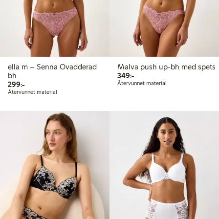
ella m – Senna Ovadderad
Malva push up-bh med spets
349,00 kr
bh
349:-
299,00 kr
299:-
Återvunnet material
Återvunnet material