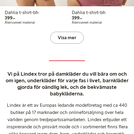
Dahlia t-shirt-bh
Dahlia t-shirt-bh
399,00 kr
399,00 kr
399:-
399:-
Återvunnet material
Återvunnet material
Visa mer
Vi på Lindex tror på damkläder du vill bära om och
om igen, underkläder för varje fas i livet, barnkläder
gjorda för oändlig lek, och de bekvämaste
babykläderna.
Lindex är ett av Europas ledande modeföretag med ca 440
butiker på 17 marknader och onlineförsäljning över hela
världen genom tredjepartssamarbeten. Lindex erbjuder ett
inspirerande och prisvärt mode och i sortimentet finns flera
olika koncept inom dam, barn, underkläder och kosmetik.