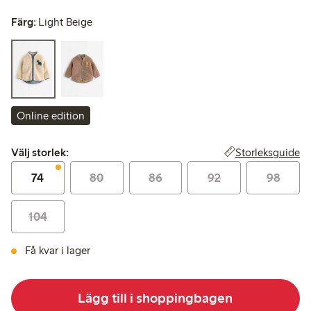
Färg:
Light Beige
Online edition
Välj storlek:
Storleksguide
Välj storlek:
74
80
86
92
98
104
Få kvar i lager
Lägg till i shoppingbagen