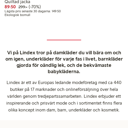
Quiltad jacka
Rabatterat pris: 89,50 kr
Ordinarie pris: 299,00 kr
70% rabatt
89:50
(-70%)
299:-
Lägsta pris senaste 30 dagarna: 149,50 kr
Lägsta pris senaste 30 dagarna: 149:50
Ekologisk bomull
Vi på Lindex tror på damkläder du vill bära om och
om igen, underkläder för varje fas i livet, barnkläder
gjorda för oändlig lek, och de bekvämaste
babykläderna.
Lindex är ett av Europas ledande modeföretag med ca 440
butiker på 17 marknader och onlineförsäljning över hela
världen genom tredjepartssamarbeten. Lindex erbjuder ett
inspirerande och prisvärt mode och i sortimentet finns flera
olika koncept inom dam, barn, underkläder och kosmetik.