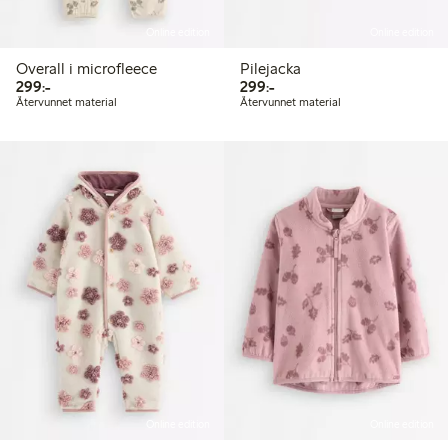
Online edition
Online edition
Overall i microfleece
Pilejacka
299,00 kr
299,00 kr
299:-
299:-
Återvunnet material
Återvunnet material
Online edition
Online edition