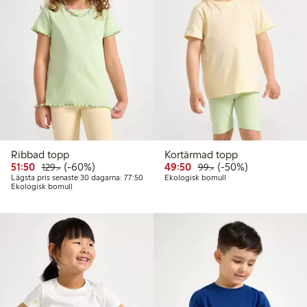
Ribbad topp
Kortärmad topp
Rabatterat pris: 51,50 kr
Ordinarie pris: 129,00 kr
60% rabatt
Rabatterat pris: 49,50 k
Ordinarie pris: 99,00
50% rabatt
51:50
(-60%)
49:50
(-50%)
129:-
99:-
Lägsta pris senaste 30 dagarna: 77,50 kr
Lägsta pris senaste 30 dagarna: 77:50
Ekologisk bomull
Ekologisk bomull