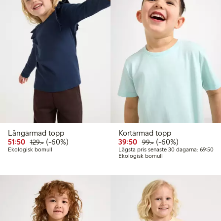
Långärmad topp
Kortärmad topp
Rabatterat pris: 51,50 kr
Ordinarie pris: 129,00 kr
60% rabatt
Rabatterat pris: 39,50 kr
Ordinarie pris: 99,00
60% rabatt
51:50
(-60%)
39:50
(-60%)
129:-
99:-
Läg
Ekologisk bomull
Lägsta pris senaste 30 dagarna: 69:50
Ekologisk bomull