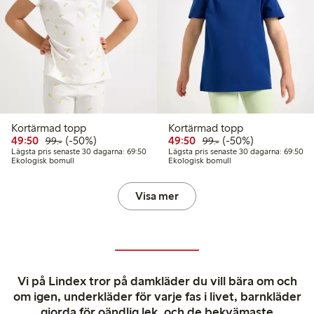
Kortärmad topp
Kortärmad topp
Rabatterat pris: 49,50 kr
Ordinarie pris: 99,00 kr
50% rabatt
Rabatterat pris: 49,50 k
Ordinarie pris: 99,00
50% rabatt
49:50
(-50%)
49:50
(-50%)
99:-
99:-
Lägsta pris senaste 30 dagarna: 69,50 kr
Läg
Lägsta pris senaste 30 dagarna: 69:50
Lägsta pris senaste 30 dagarna: 69:50
Ekologisk bomull
Ekologisk bomull
Visa mer
Vi på Lindex tror på damkläder du vill bära om och
om igen, underkläder för varje fas i livet, barnkläder
gjorda för oändlig lek, och de bekvämaste