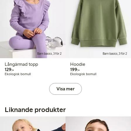
Barn basics, 3 för 2
Barn basics, 3 för 2
Långärmad topp
Hoodie
129,00 kr
199,00 kr
129:-
199:-
Ekologisk bomull
Ekologisk bomull
Visa mer
Liknande produkter