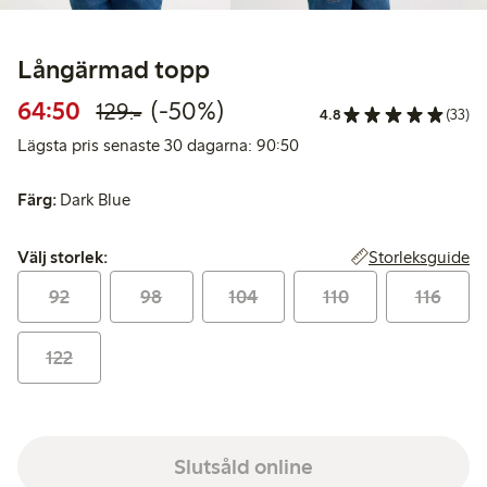
Långärmad topp
Rabatterat pris: 64,50 kr
Ordinarie pris: 129,00 kr
50% rabatt
64:50
(-50%)
129:-
4.8
(33)
Lägsta pris senaste 30 da
Lägsta pris senaste 30 dagarna: 90:50
Färg:
Dark Blue
Välj storlek:
Storleksguide
Välj storlek:
92
98
104
110
116
122
Slutsåld online