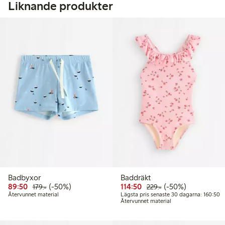
Liknande produkter
Badbyxor
Baddräkt
Rabatterat pris: 89,50 kr
Ordinarie pris: 179,00 kr
50% rabatt
Rabatterat pris: 114,50 
Ordinarie pris: 229
50% rabatt
89:50
(-50%)
114:50
(-50%)
179:-
229:-
Lä
Återvunnet material
Lägsta pris senaste 30 dagarna: 160:50
Återvunnet material