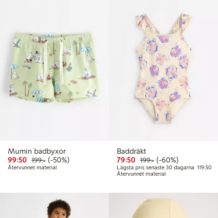
Mumin badbyxor
Baddräkt
Rabatterat pris: 99,50 kr
Ordinarie pris: 199,00 kr
50% rabatt
Rabatterat pris: 79,50 kr
Ordinarie pris: 199,
60% rabatt
99:50
(-50%)
79:50
(-60%)
199:-
199:-
Lä
Återvunnet material
Lägsta pris senaste 30 dagarna: 119:50
Återvunnet material