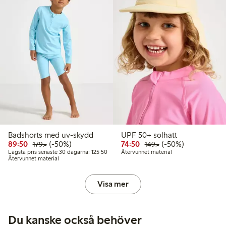
Badshorts med uv-skydd
UPF 50+ solhatt
Rabatterat pris: 89,50 kr
Ordinarie pris: 179,00 kr
50% rabatt
Rabatterat pris: 74,50 kr
Ordinarie pris: 149,
50% rabatt
89:50
(-50%)
74:50
(-50%)
179:-
149:-
Lägsta pris senaste 30 dagarna: 125,50 kr
Lägsta pris senaste 30 dagarna: 125:50
Återvunnet material
Återvunnet material
Visa mer
Du kanske också behöver