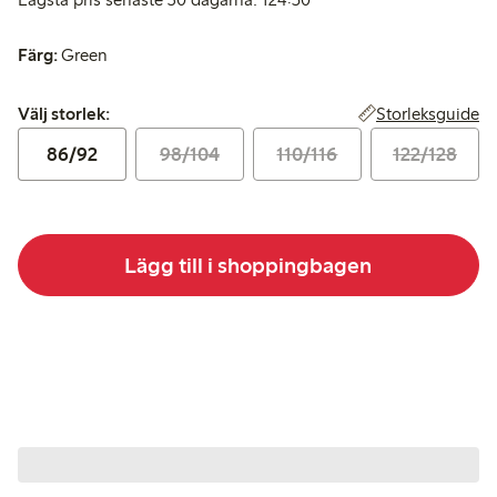
Färg:
Green
Välj storlek:
Storleksguide
Välj storlek:
86/92
98/104
110/116
122/128
Lägg till i shoppingbagen