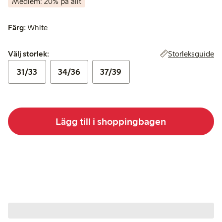
Medlem: 20% på allt
Färg:
White
Välj storlek:
Storleksguide
Välj storlek:
31/33
34/36
37/39
Lägg till i shoppingbagen