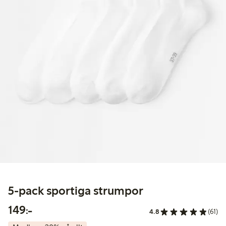
5-pack sportiga strumpor
149,00 kr
149:-
4.8
(61)