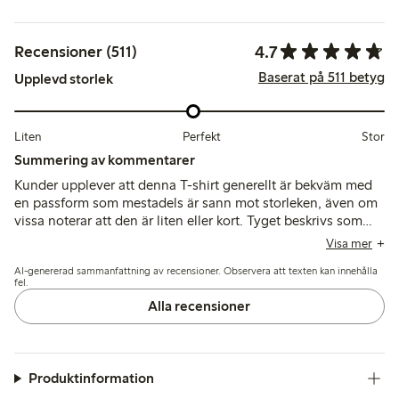
4.7
Recensioner (511)
Baserat på 511 betyg
Upplevd storlek
Liten
Perfekt
Stor
Summering av kommentarer
Kunder upplever att denna T-shirt generellt är bekväm med
en passform som mestadels är sann mot storleken, även om
vissa noterar att den är liten eller kort. Tyget beskrivs som
mjukt och något tjockare bomull, som behåller formen väl
Visa mer
efter tvätt, medan färgåtergivningen varierar något jämfört
AI-genererad sammanfattning av recensioner. Observera att texten kan innehålla
med bilderna online.
fel.
Alla recensioner
Produktinformation