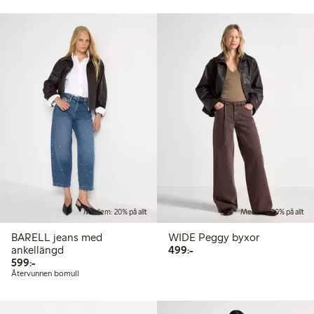
Medlem: 20% på allt
Medlem: 20% på allt
BARELL jeans med
WIDE Peggy byxor
499,00 kr
ankellängd
499:-
599,00 kr
599:-
Återvunnen bomull