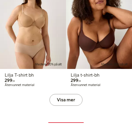
Medlem: 20% på allt
Medlem: 20% på allt
Lilja T-shirt bh
Lilja t-shirt-bh
299,00 kr
299,00 kr
299:-
299:-
Återvunnet material
Återvunnet material
Visa mer