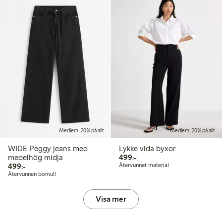
Medlem: 20% på allt
Medlem: 20% på allt
WIDE Peggy jeans med
Lykke vida byxor
499,00 kr
medelhög midja
499:-
499,00 kr
499:-
Återvunnet material
Återvunnen bomull
Visa mer