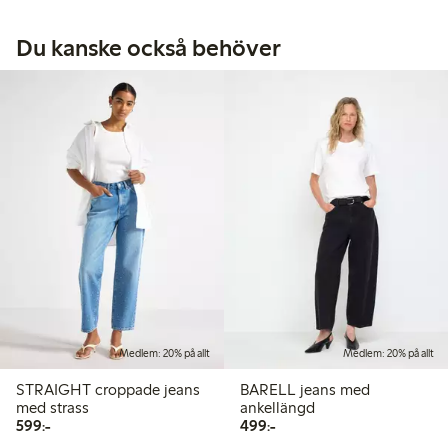
Du kanske också behöver
Medlem: 20% på allt
Medlem: 20% på allt
STRAIGHT croppade jeans
BARELL jeans med
med strass
ankellängd
599,00 kr
499,00 kr
599:-
499:-