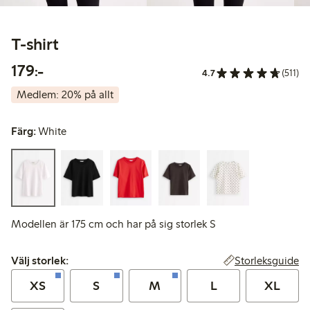
T-shirt
179,00 kr
179:-
4.7
(511)
Medlem: 20% på allt
Färg:
White
Modellen är 175 cm och har på sig storlek S
Välj storlek:
Storleksguide
Välj storlek:
XS
S
M
L
XL