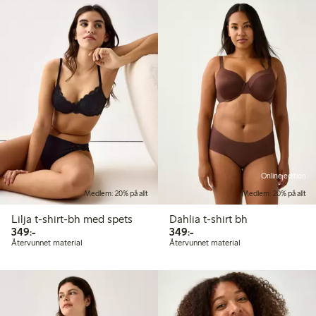
Online edition
Medlem: 20% på allt
Medlem: 20% på allt
Lilja t-shirt-bh med spets
Dahlia t-shirt bh
349,00 kr
349,00 kr
349:-
349:-
Återvunnet material
Återvunnet material