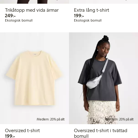
Trikåtopp med vida ärmar
Extra lång t-shirt
249,00 kr
199,00 kr
249:-
199:-
Ekologisk bomull
Ekologisk bomull
Medlem: 20% på allt
Medlem: 20% på allt
Oversized t-shirt
Oversized t-shirt i tvättad
199,00 kr
199:-
bomull