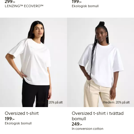
299,00 kr
199,00 kr
299:-
199:-
LENZING™ ECOVERO™
Ekologisk bomull
Medlem: 20% på allt
Medlem: 20% på allt
Oversized t-shirt
Oversized t-shirt i tvättad
199,00 kr
199:-
bomull
249,00 kr
Ekologisk bomull
249:-
In conversion cotton