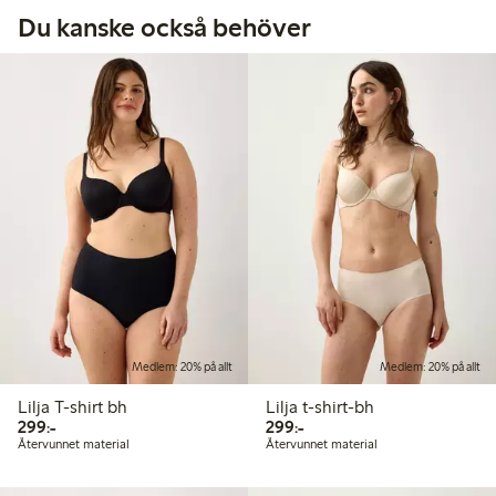
Du kanske också behöver
Medlem: 20% på allt
Medlem: 20% på allt
Lilja T-shirt bh
Lilja t-shirt-bh
299,00 kr
299,00 kr
299:-
299:-
Återvunnet material
Återvunnet material