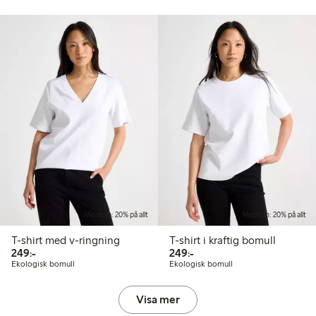
Medlem: 20% på allt
Medlem: 20% på allt
T-shirt med v-ringning
T-shirt i kraftig bomull
249,00 kr
249,00 kr
249:-
249:-
Ekologisk bomull
Ekologisk bomull
Visa mer