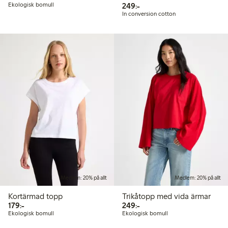
249,00 kr
Ekologisk bomull
249:-
In conversion cotton
Medlem: 20% på allt
Medlem: 20% på allt
Kortärmad topp
Trikåtopp med vida ärmar
179,00 kr
249,00 kr
179:-
249:-
Ekologisk bomull
Ekologisk bomull