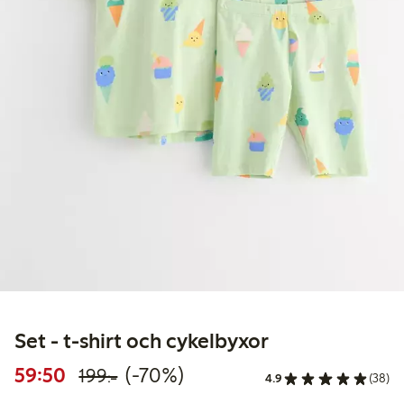
Set - t-shirt och cykelbyxor
Rabatterat pris: 59,50 kr
Ordinarie pris: 199,00 kr
70% rabatt
59:50
(-70%)
199:-
4.9
(38)