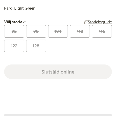
Färg:
Light Green
Välj storlek:
Storleksguide
Välj storlek:
92
98
104
110
116
122
128
Slutsåld online