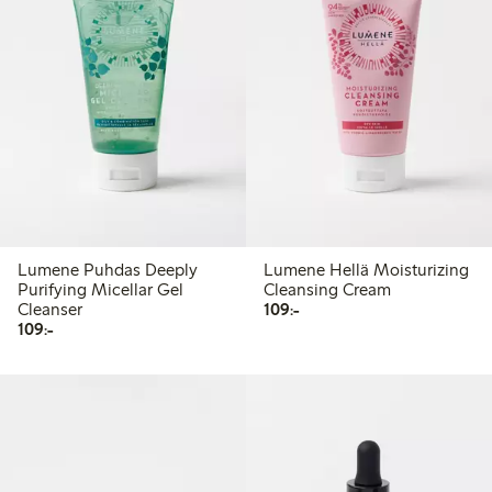
Lumene Puhdas Deeply
Lumene Hellä Moisturizing
Purifying Micellar Gel
Cleansing Cream
109,00 kr
Cleanser
109:-
109,00 kr
109:-