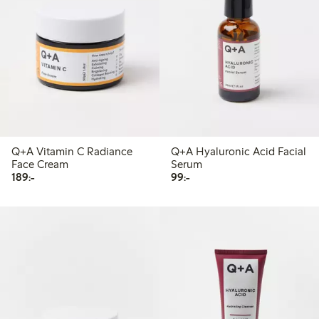
Q+A Vitamin C Radiance
Q+A Hyaluronic Acid Facial
Face Cream
Serum
189,00 kr
99,00 kr
189:-
99:-