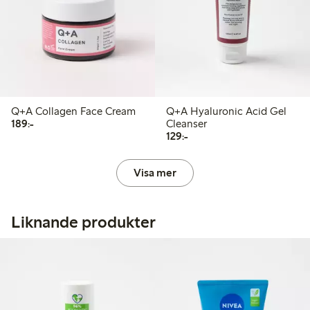
Q+A Collagen Face Cream
Q+A Hyaluronic Acid Gel
189,00 kr
189:-
Cleanser
129,00 kr
129:-
Visa mer
Liknande produkter