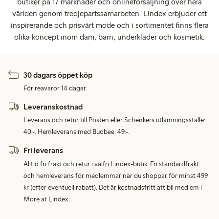
butiker på 17 marknader och onlineförsäljning över hela
världen genom tredjepartssamarbeten. Lindex erbjuder ett
inspirerande och prisvärt mode och i sortimentet finns flera
olika koncept inom dam, barn, underkläder och kosmetik.
30 dagars öppet köp
För reavaror 14 dagar.
Leveranskostnad
Leverans och retur till Posten eller Schenkers utlämningsställe:
40:-. Hemleverans med Budbee: 49:-.
Fri leverans
Alltid fri frakt och retur i valfri Lindex-butik. Fri standardfrakt
och hemleverans för medlemmar när du shoppar för minst 499
kr (efter eventuell rabatt). Det är kostnadsfritt att bli medlem i
More at Lindex.