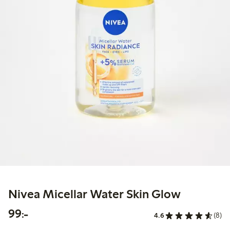
Nivea Micellar Water Skin Glow
99,00 kr
99:-
4.6
(8)