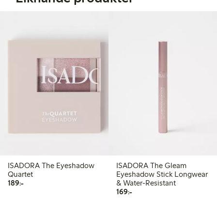
ISADORA The Eyeshadow
ISADORA The Gleam
Quartet
Eyeshadow Stick Longwear
189,00 kr
189:-
& Water-Resistant
169,00 kr
169:-