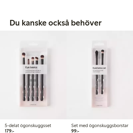
Du kanske också behöver
5-delat ögonskuggsset
Set med ögonskuggsborstar
179,00 kr
99,00 kr
179:-
99:-