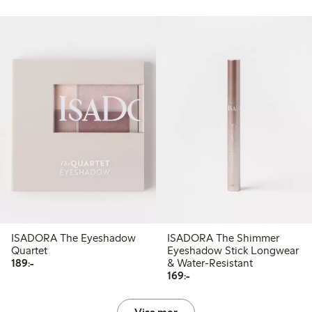
ISADORA The Eyeshadow
ISADORA The Shimmer
Quartet
Eyeshadow Stick Longwear
189,00 kr
189:-
& Water-Resistant
169,00 kr
169:-