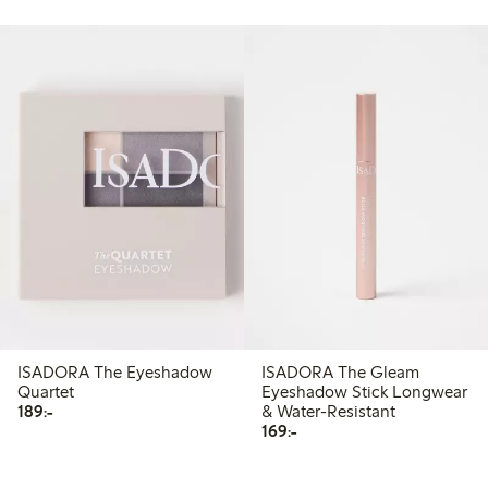
ISADORA The Eyeshadow
ISADORA The Gleam
Quartet
Eyeshadow Stick Longwear
189,00 kr
189:-
& Water-Resistant
169,00 kr
169:-