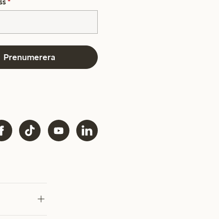
ss
*
Prenumerera