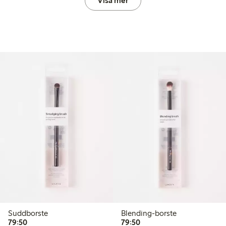
Visa mer
Suddborste
Blending-borste
79,50 kr
79,50 kr
79:50
79:50