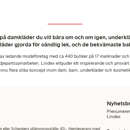
 på damkläder du vill bära om och om igen, underkläd
kläder gjorda för oändlig lek, och de bekvämaste b
pas ledande modeföretag med ca 440 butiker på 17 marknader och 
djepartssamarbeten. Lindex erbjuder ett inspirerande och prisvärt
inns flera olika koncept inom dam, barn, underkläder och kosmeti
Nyhetsb
Prenumerera
Lindex.
en eller Schenkers utlämningsställe: 40:-. Hemleverans med