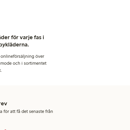
er för varje fas i
abykläderna.
onlineförsäljning över
 mode och i sortimentet
k.
rev
 för att få det senaste från