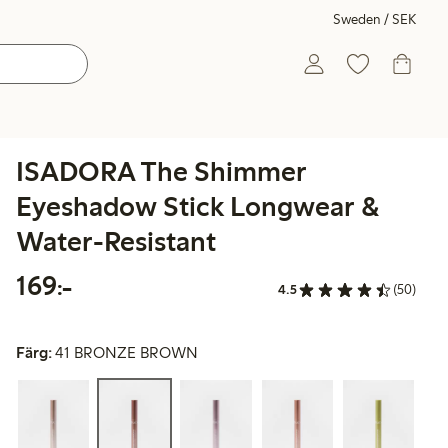
Sweden / SEK
ISADORA The Shimmer
Eyeshadow Stick Longwear &
Water-Resistant
169,00 kr
169:-
4.5
(50)
Färg:
41 BRONZE BROWN