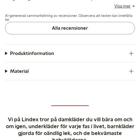
generellt rapporteras som sann mot storleken,
Visa mer
rekommenderar vissa att man går upp en storlek, särskilt vid
AI-genererad sammanfattning av recensioner. Observera att texten kan innehålla
midjan. Några recensioner nämner problem med
fel.
benlängden, vilket indikerar att de kan vara för långa för
Alla recensioner
kortare individer, men överlag är jeansen väl mottagna för
sin kvalitet och mångsidighet.
Produktinformation
Material
Vi på Lindex tror på damkläder du vill bära om och
om igen, underkläder för varje fas i livet, barnkläder
gjorda för oändlig lek, och de bekvämaste
babykläderna.