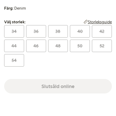
Färg:
Denim
Välj storlek:
Storleksguide
Välj storlek:
34
36
38
40
42
44
46
48
50
52
54
Slutsåld online