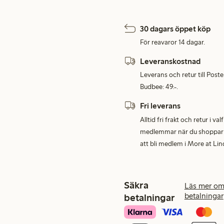
30 dagars öppet köp
För reavaror 14 dagar.
Leveranskostnad
Leverans och retur till Post
Budbee: 49:-.
Fri leverans
Alltid fri frakt och retur i v
medlemmar när du shoppar för
att bli medlem i More at Lin
Säkra
Läs mer om
betalningar
betalningar