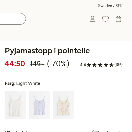
Sweden / SEK
Pyjamastopp i pointelle
Rabatterat pris: 44,50 kr
Ordinarie pris: 149,00 kr
70% rabatt
44:50
(-70%)
149:-
4.6
(186)
Färg:
Light White
Välj storlek: