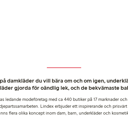
 på damkläder du vill bära om och om igen, underkläd
kläder gjorda för oändlig lek, och de bekvämaste b
pas ledande modeföretag med ca 440 butiker på 17 marknader och 
djepartssamarbeten. Lindex erbjuder ett inspirerande och prisvärt
inns flera olika koncept inom dam, barn, underkläder och kosmeti