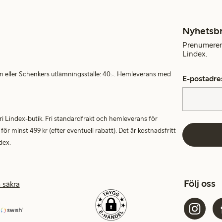
Nyhetsb
Prenumerera
Lindex.
en eller Schenkers utlämningsställe: 40:-. Hemleverans med
E-postadre
alfri Lindex-butik. Fri standardfrakt och hemleverans för
 minst 499 kr (efter eventuell rabatt). Det är kostnadsfritt
dex.
Följ oss
 säkra