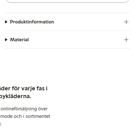
Produktinformation
Material
er för varje fas i
abykläderna.
onlineförsäljning över
 mode och i sortimentet
k.