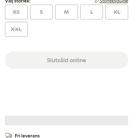
Storleksguide
Välj storlek:
XS
S
M
L
XL
XXL
Slutsåld online
Fri leverans