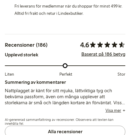
Fri leverans för medlemmar när du shoppar för minst 499 kr.
Alltid fri frakt och retur i Lindexbutiker.
4.6
Recensioner (186)
Baserat på 186 betyg
Upplevd storlek
Liten
Perfekt
Stor
Summering av kommentarer
Nattplagget är känt för sitt mjuka, lättviktiga tyg och
bekväma passform, även om många upplever att
storlekarna är små och längden kortare än förväntat. Vissa
nämner att plagget tappar formen och töjer sig efter tvätt,
Visa mer
med ibland oro över genomskinlighet och bandens längd.
AI-genererad sammanfattning av recensioner. Observera att texten kan
innehålla fel.
Alla recensioner