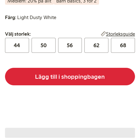
Medlem: 20% på allt
Barn basics, 3 för 2
Färg:
Light Dusty White
Välj storlek:
Storleksguide
Välj storlek:
44
50
56
62
68
Lägg till i shoppingbagen