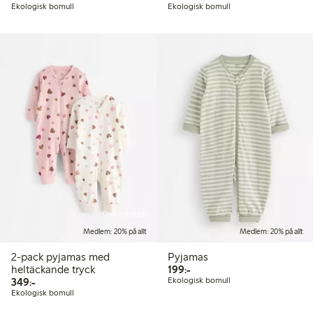
Ekologisk bomull
Ekologisk bomull
Online edition
Medlem: 20% på allt
Medlem: 20% på allt
2-pack pyjamas med
Pyjamas
199,00 kr
heltäckande tryck
199:-
349,00 kr
349:-
Ekologisk bomull
Ekologisk bomull