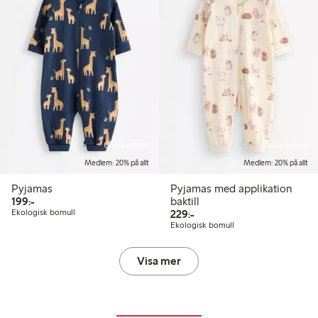
Online edition
Online edition
Medlem: 20% på allt
Medlem: 20% på allt
Pyjamas
Pyjamas med applikation
199,00 kr
199:-
baktill
229,00 kr
Ekologisk bomull
229:-
Ekologisk bomull
Visa mer