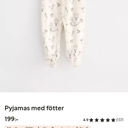
Pyjamas med fötter
199,00 kr
199:-
4.9
(137)